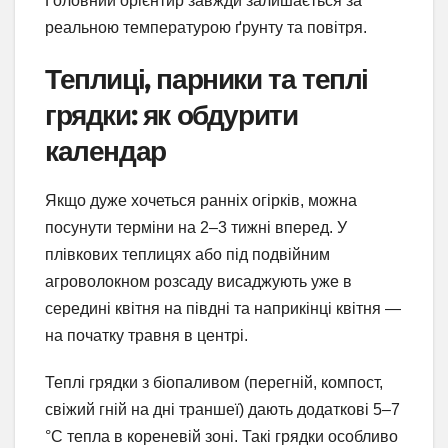
Головний орієнтир завжди залишається за
реальною температурою ґрунту та повітря.
Теплиці, парники та теплі
грядки: як обдурити
календар
Якщо дуже хочеться ранніх огірків, можна
посунути терміни на 2–3 тижні вперед. У
плівкових теплицях або під подвійним
агроволокном розсаду висаджують уже в
середині квітня на півдні та наприкінці квітня —
на початку травня в центрі.
Теплі грядки з біопаливом (перегній, компост,
свіжий гній на дні траншеї) дають додаткові 5–7
°C тепла в кореневій зоні. Такі грядки особливо