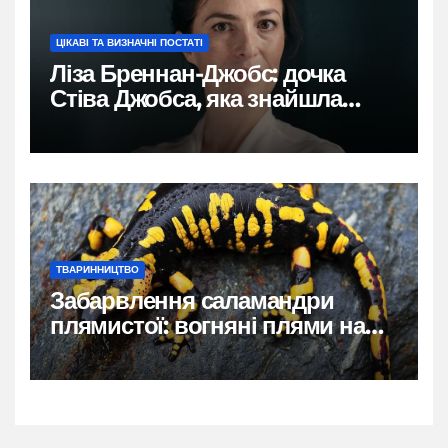
ЦІКАВІ ТА ВИЗНАЧНІ ПОСТАТІ
Ліза Бреннан-Джобс: дочка
Стіва Джобса, яка знайшла
власний голос
ТВАРИННИЦТВО
Забарвлення саламандри
плямистої: вогняні плями на
чорному тлі