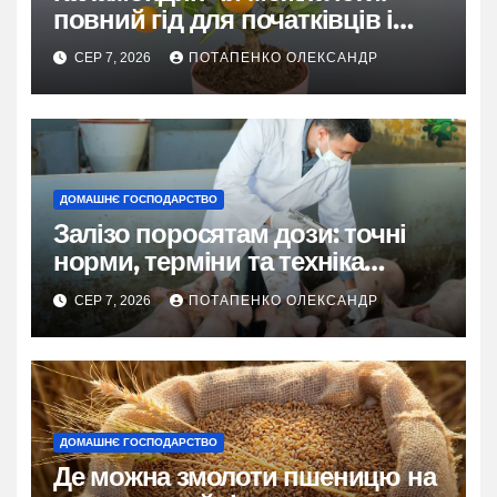
повний гід для початківців і
досвідчених
СЕР 7, 2026
ПОТАПЕНКО ОЛЕКСАНДР
ДОМАШНЄ ГОСПОДАРСТВО
Залізо поросятам дози: точні
норми, терміни та техніка
введення
СЕР 7, 2026
ПОТАПЕНКО ОЛЕКСАНДР
ДОМАШНЄ ГОСПОДАРСТВО
Де можна змолоти пшеницю на