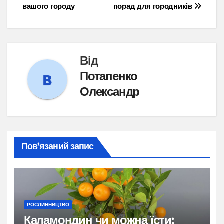
вашого городу
порад для городників
Від
Потапенко
Олександр
Пов’язаний запис
РОСЛИННИЦТВО
Каламондин чи можна їсти: