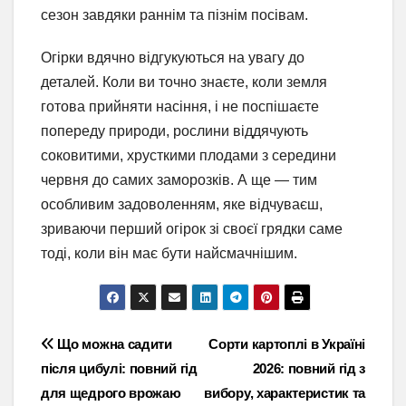
сезон завдяки раннім та пізнім посівам.
Огірки вдячно відгукуються на увагу до
деталей. Коли ви точно знаєте, коли земля
готова прийняти насіння, і не поспішаєте
попереду природи, рослини віддячують
соковитими, хрусткими плодами з середини
червня до самих заморозків. А ще — тим
особливим задоволенням, яке відчуваєш,
зриваючи перший огірок зі своєї грядки саме
тоді, коли він має бути найсмачнішим.
Навігація
Що можна садити
Сорти картоплі в Україні
після цибулі: повний гід
2026: повний гід з
записів
для щедрого врожаю
вибору, характеристик та