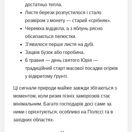
достатньо тепла.
Листя берези розпустилося і стало
розміром з монету — старий «срібняк».
Черемха відцвіла, а з яблунь рясно
обсипаються пелюстки.
З’явилося перше листя на дубі.
Зацвів бузок або горобина.
6 травня — день святого Юрія —
традиційний старт масової посадки огірків
у відкритому ґрунті.
Ці сигнали природи майже завжди збігаються з
моментом, коли ризик пізніх заморозків стає
мінімальним. Багато господарів досі саме за
ними і орієнтуються, особливо на Поліссі та в
західних областях.