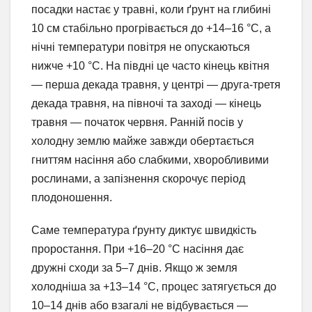
посадки настає у травні, коли ґрунт на глибині
10 см стабільно прогрівається до +14–16 °C, а
нічні температури повітря не опускаються
нижче +10 °C. На півдні це часто кінець квітня
— перша декада травня, у центрі — друга-третя
декада травня, на півночі та заході — кінець
травня — початок червня. Ранній посів у
холодну землю майже завжди обертається
гниттям насіння або слабкими, хворобливими
рослинами, а запізнення скорочує період
плодоношення.
Саме температура ґрунту диктує швидкість
проростання. При +16–20 °C насіння дає
дружні сходи за 5–7 днів. Якщо ж земля
холодніша за +13–14 °C, процес затягується до
10–14 днів або взагалі не відбувається —