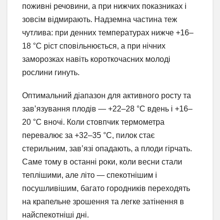
поживні речовини, а при нижчих показниках і
зовсім відмирають. Надземна частина теж
чутлива: при денних температурах нижче +16–
18 °C ріст сповільнюється, а при нічних
заморозках навіть короткочасних молоді
рослини гинуть.
Оптимальний діапазон для активного росту та
зав’язування плодів — +22–28 °C вдень і +16–
20 °C вночі. Коли стовпчик термометра
перевалює за +32–35 °C, пилок стає
стерильним, зав’язі опадають, а плоди гірчать.
Саме тому в останні роки, коли весни стали
теплішими, але літо — спекотнішим і
посушливішим, багато городників переходять
на крапельне зрошення та легке затінення в
найспекотніші дні.