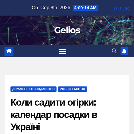
Перейти
Сб. Сер 8th, 2026
4:00:15 AM
RU
UK
до
вмісту
Gelios
ДОМАШНЄ ГОСПОДАРСТВО
РОСЛИННИЦТВО
Коли садити огірки:
календар посадки в
Україні