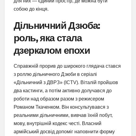
для них — єдиний простір, де можна бути
собою до кінця.
Дільничний Дзюба:
роль, яка стала
дзеркалом епохи
Справжній прорив до широкого глядача стався
з роллю дільничного Дзюби в серіалі
«Дільничний з ДВРЗ» (ICTV). Віталій пройшов
два кастинги, а потім активно долучався до
роботи над образом разом з режисером
Романом Ткаченком. Він консультувався з
реальними дільничними, вивчав їхній побут,
мову, внутрішній кодекс честі. Власний
армійський досвід допоміг наповнити форму