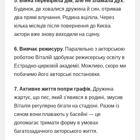
5. Війна перевірила дім, але не зламала дух.
Будинок, де ховалися дружина й син, отримав
два прямі влучання. Родина вціліла. Через
кілька місяців після повернення до Києва
актори вже знову виходили на сцену.
6. Вивчає режисуру.
Паралельно з акторською
роботою Віталій здобуває режисерську освіту в
Естрадно-цирковій академії. Можливо, скоро ми
побачимо його авторські постановки.
7. Активне життя попри графік.
Дружина
жартує, що пес, який з’явився в родині, змусив
Віталія регулярно бігати на стадіоні. Разом із
сином вони плавають у басейні — це
допомагає тримати форму в умовах
багатозадачного акторського життя.