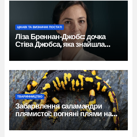
ЦІКАВІ ТА ВИЗНАЧНІ ПОСТАТІ
Ліза Бреннан-Джобс: дочка
Стіва Джобса, яка знайшла
власний голос
ТВАРИННИЦТВО
Забарвлення саламандри
плямистої: вогняні плями на
чорному тлі