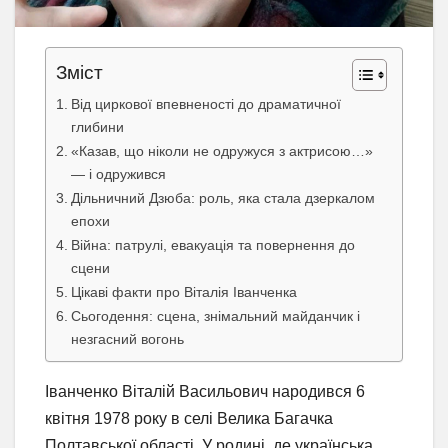
Зміст
Від циркової впевненості до драматичної
глибини
«Казав, що ніколи не одружуся з актрисою…»
— і одружився
Дільничний Дзюба: роль, яка стала дзеркалом
епохи
Війна: патрулі, евакуація та повернення до
сцени
Цікаві факти про Віталія Іванченка
Сьогодення: сцена, знімальний майданчик і
незгасний вогонь
Іванченко Віталій Васильович народився 6
квітня 1978 року в селі Велика Багачка
Полтавської області. У родині, де українська