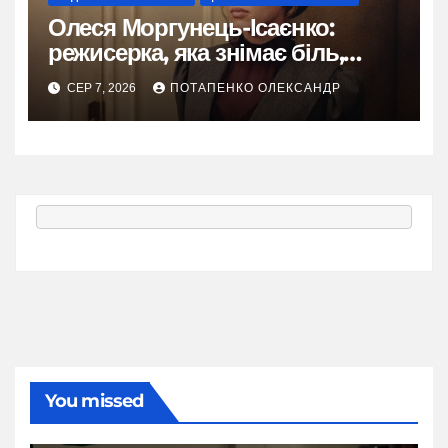
Олеся Моргунець-Ісаєнко:
режисерка, яка знімає біль,
пам’ять і надію України
СЕР 7, 2026
ПОТАПЕНКО ОЛЕКСАНДР
You missed