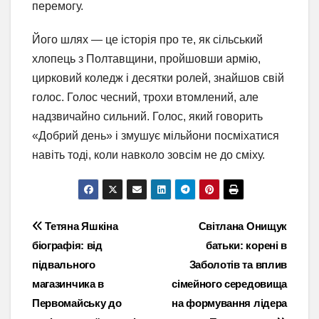
перемогу.
Його шлях — це історія про те, як сільський
хлопець з Полтавщини, пройшовши армію,
цирковий коледж і десятки ролей, знайшов свій
голос. Голос чесний, трохи втомлений, але
надзвичайно сильний. Голос, який говорить
«Добрий день» і змушує мільйони посміхатися
навіть тоді, коли навколо зовсім не до сміху.
Навігація
Тетяна Яшкіна
Світлана Онищук
біографія: від
батьки: корені в
записів
підвального
Заболотів та вплив
магазинчика в
сімейного середовища
Первомайську до
на формування лідера