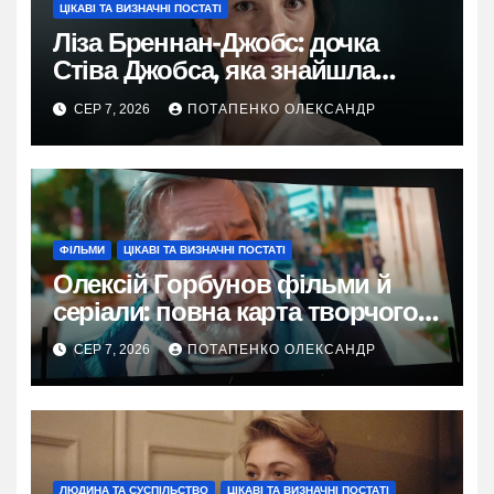
ЦІКАВІ ТА ВИЗНАЧНІ ПОСТАТІ
Ліза Бреннан-Джобс: дочка
Стіва Джобса, яка знайшла
власний голос
СЕР 7, 2026
ПОТАПЕНКО ОЛЕКСАНДР
ФІЛЬМИ
ЦІКАВІ ТА ВИЗНАЧНІ ПОСТАТІ
Олексій Горбунов фільми й
серіали: повна карта творчого
шляху
СЕР 7, 2026
ПОТАПЕНКО ОЛЕКСАНДР
ЛЮДИНА ТА СУСПІЛЬСТВО
ЦІКАВІ ТА ВИЗНАЧНІ ПОСТАТІ