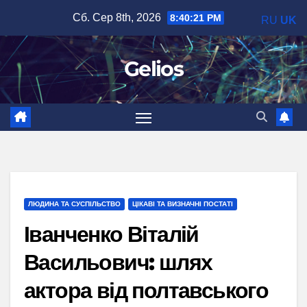
Перейти
Сб. Сер 8th, 2026
8:40:22 PM
RU
UK
до
вмісту
Gelios
ЛЮДИНА ТА СУСПІЛЬСТВО
ЦІКАВІ ТА ВИЗНАЧНІ ПОСТАТІ
Іванченко Віталій
Васильович: шлях
актора від полтавського