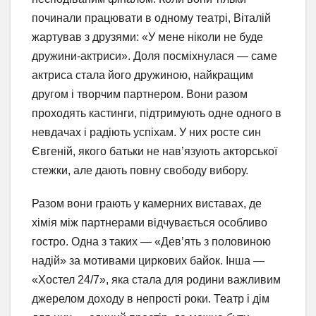
починали працювати в одному театрі, Віталій
жартував з друзями: «У мене ніколи не буде
дружини-актриси». Доля посміхнулася — саме
актриса стала його дружиною, найкращим
другом і творчим партнером. Вони разом
проходять кастинги, підтримують одне одного в
невдачах і радіють успіхам. У них росте син
Євгеній, якого батьки не нав’язують акторської
стежки, але дають повну свободу вибору.
Разом вони грають у камерних виставах, де
хімія між партнерами відчувається особливо
гостро. Одна з таких — «Дев’ять з половиною
надій» за мотивами циркових байок. Інша —
«Хостел 24/7», яка стала для родини важливим
джерелом доходу в непрості роки. Театр і дім