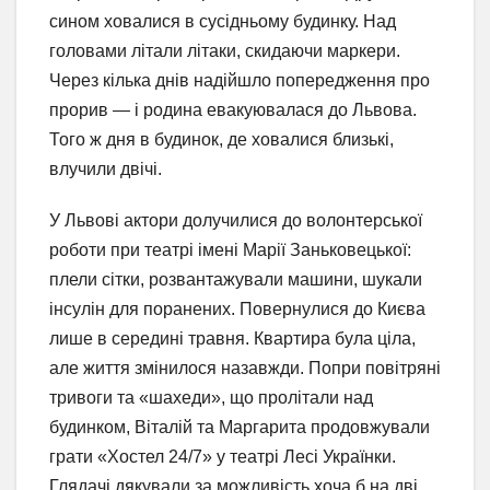
сином ховалися в сусідньому будинку. Над
головами літали літаки, скидаючи маркери.
Через кілька днів надійшло попередження про
прорив — і родина евакуювалася до Львова.
Того ж дня в будинок, де ховалися близькі,
влучили двічі.
У Львові актори долучилися до волонтерської
роботи при театрі імені Марії Заньковецької:
плели сітки, розвантажували машини, шукали
інсулін для поранених. Повернулися до Києва
лише в середині травня. Квартира була ціла,
але життя змінилося назавжди. Попри повітряні
тривоги та «шахеди», що пролітали над
будинком, Віталій та Маргарита продовжували
грати «Хостел 24/7» у театрі Лесі Українки.
Глядачі дякували за можливість хоча б на дві