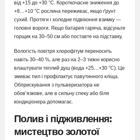
від +15 до +30 °C. Короткочасне зниження до
+8…+10 °C рослина переживає, якщо ґрунт
сухий. Протяги і холодне підвіконня взимку —
головні вороги. Якщо батарея гаряча, відсуньте
горщик на 30–50 см або поставте на підставку.
Вологість повітря хлорофітум переносить
навіть 30–40 %, але раз на 2–3 тижні корисно
влаштувати теплий душ (вода +25…+30 °C). Це
змиває пил і профілактує павутинного кліща.
Обприскування з пульверизатора не
обов’язкове, але в сильну спеку або біля
кондиціонера допомагає.
Полив і підживлення:
мистецтво золотої