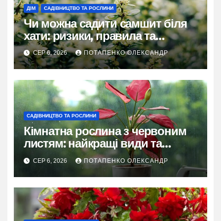
ДІМ
САДІВНИЦТВО ТА РОСЛИНИ
Чи можна садити самшит біля
хати: ризики, правила та
практичні рішення
СЕР 6, 2026
ПОТАПЕНКО ОЛЕКСАНДР
САДІВНИЦТВО ТА РОСЛИНИ
Кімнатна рослина з червоним
листям: найкращі види та
секрети догляду
СЕР 6, 2026
ПОТАПЕНКО ОЛЕКСАНДР