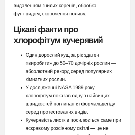
видаленням гнилих коренів, обробка
фунгіцидом, скорочення поливу.
Цікаві факти про
хлорофітум кучерявий
Один дорослий кущ за рік здатен
«виробити» до 50–70 дочірніх рослин —
абсолютний рекорд серед популярних
кімнатних рослин.
У дослідженні NASA 1989 року
хлорофітум показав одну з найвищих
швидкостей поглинання формальдегіду
серед протестованих видів.
Кучерявість листків посилюється саме при
яскравому розсіяному світлі — це не