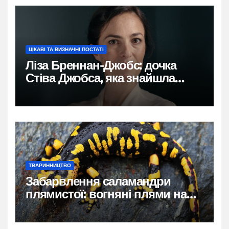
ЦІКАВІ ТА ВИЗНАЧНІ ПОСТАТІ
Ліза Бреннан-Джобс: дочка
Стіва Джобса, яка знайшла
власний голос
ТВАРИННИЦТВО
Забарвлення саламандри
плямистої: вогняні плями на
чорному тлі