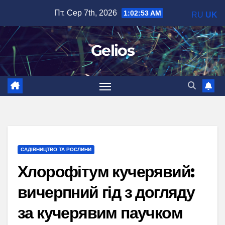
Перейти
Пт. Сер 7th, 2026
1:02:54 AM
RU
UK
до
вмісту
Gelios
САДІВНИЦТВО ТА РОСЛИНИ
Хлорофітум кучерявий:
вичерпний гід з догляду
за кучерявим паучком