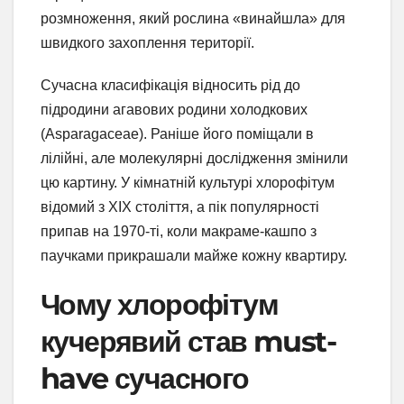
розмноження, який рослина «винайшла» для
швидкого захоплення території.
Сучасна класифікація відносить рід до
підродини агавових родини холодкових
(Asparagaceae). Раніше його поміщали в
лілійні, але молекулярні дослідження змінили
цю картину. У кімнатній культурі хлорофітум
відомий з XIX століття, а пік популярності
припав на 1970-ті, коли макраме-кашпо з
паучками прикрашали майже кожну квартиру.
Чому хлорофітум
кучерявий став must-
have сучасного