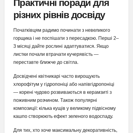
Практичні поради для
різних рівнів досвіду
Початківцям радимо починати з невеликого
горщика і не поспішати з пересадкою. Перші 2–
3 місяці дайте рослині адаптуватися. Якщо
листки почали втрачати кучерявість —
переставте ближче до світла.
Досвідчені квітникарі часто вирощують
хлорофітум у гідропоніці або напівгідропоніці
— корені чудово розвиваються в керамзиті з
поживним розчином. Також популярні
композиції: кілька кущів у великому підвісному
кашпо створюють ефект зеленого водоспаду.
Для тих, хто хоче максимальну декоративність,