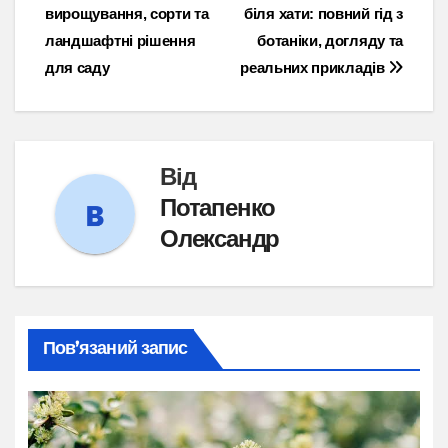
вирощування, сорти та
біля хати: повний гід з
записів
ландшафтні рішення
ботаніки, догляду та
для саду
реальних прикладів
Від
Потапенко
Олександр
Пов’язаний запис