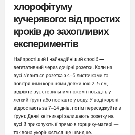
хлорофітуму
кучерявого: від простих
кроків до захопливих
експериментів
Найпростіший і найнадійніший спосіб —
вегетативний через дочірні розетки. Коли на
вусі з’явиться розетка з 4–5 листочками та
повітряними корінцями довжиною 2–5 см,
відріжте вус стерильним ножем і посадіть у
легкий ґрунт або поставте у воду. У воді корені
відростають за 7–14 днів, потім пересаджуйте в
ґрунт. Деякі квітникарі залишають розетку на
вусі й прикопують її прямо в горщику-матері —
так вона укорінюється ще швидше.