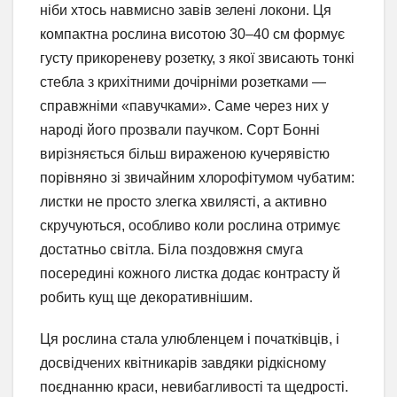
ніби хтось навмисно завів зелені локони. Ця
компактна рослина висотою 30–40 см формує
густу прикореневу розетку, з якої звисають тонкі
стебла з крихітними дочірніми розетками —
справжніми «павучками». Саме через них у
народі його прозвали паучком. Сорт Бонні
вирізняється більш вираженою кучерявістю
порівняно зі звичайним хлорофітумом чубатим:
листки не просто злегка хвилясті, а активно
скручуються, особливо коли рослина отримує
достатньо світла. Біла поздовжня смуга
посередині кожного листка додає контрасту й
робить кущ ще декоративнішим.
Ця рослина стала улюбленцем і початківців, і
досвідчених квітникарів завдяки рідкісному
поєднанню краси, невибагливості та щедрості.