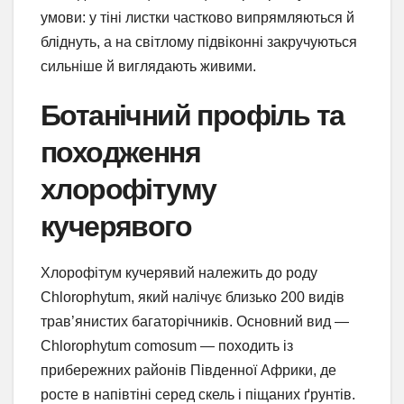
умови: у тіні листки частково випрямляються й
бліднуть, а на світлому підвіконні закручуються
сильніше й виглядають живими.
Ботанічний профіль та
походження
хлорофітуму
кучерявого
Хлорофітум кучерявий належить до роду
Chlorophytum, який налічує близько 200 видів
трав’янистих багаторічників. Основний вид —
Chlorophytum comosum — походить із
прибережних районів Південної Африки, де
росте в напівтіні серед скель і піщаних ґрунтів.