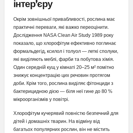
інтер’єру
Окрім зовнішньої привабливості, рослина має
практичні переваги, які важко переоцінити.
Дослідження NASA Clean Air Study 1989 року
показало, що хлорофітум ефективно поглинає
формальдегід, ксилол і толуол — леткі сполуки,
які виділяють меблі, фарби та побутова хімія.
Один середній кущ у кімнаті 20–25 м² помітно
знижує концентрацію цих речовин протягом
доби. Крім того, рослина виділяє фітонциди з
бактерицидною дією — біля неї гине до 80 %
мікроорганізмів у повітрі.
Хлорофітум кучерявий повністю безпечний для
дітей і домашніх тварин. На відміну від
багатьох популярних рослин, він не містить