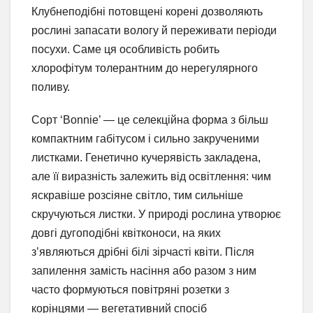
Клубнеподібні потовщені корені дозволяють
рослині запасати вологу й переживати періоди
посухи. Саме ця особливість робить
хлорофітум толерантним до нерегулярного
поливу.
Сорт ‘Bonnie’ — це селекційна форма з більш
компактним габітусом і сильно закрученими
листками. Генетично кучерявість закладена,
але її виразність залежить від освітлення: чим
яскравіше розсіяне світло, тим сильніше
скручуються листки. У природі рослина утворює
довгі дугоподібні квітконоси, на яких
з’являються дрібні білі зірчасті квіти. Після
запилення замість насіння або разом з ним
часто формуються повітряні розетки з
корінцями — вегетативний спосіб