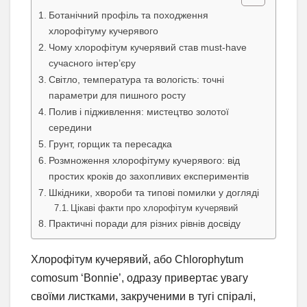
Ботанічний профіль та походження
хлорофітуму кучерявого
Чому хлорофітум кучерявий став must-have
сучасного інтер’єру
Світло, температура та вологість: точні
параметри для пишного росту
Полив і підживлення: мистецтво золотої
середини
Грунт, горщик та пересадка
Розмноження хлорофітуму кучерявого: від
простих кроків до захопливих експериментів
Шкідники, хвороби та типові помилки у догляді
Цікаві факти про хлорофітум кучерявий
Практичні поради для різних рівнів досвіду
Хлорофітум кучерявий, або Chlorophytum
comosum ‘Bonnie’, одразу привертає увагу
своїми листками, закрученими в тугі спіралі,