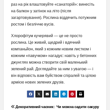
раз на рік влаштовуйте «санаторій»: винесіть
на балкон у затінок на літо (після
загартовування). Рослина віддячить потужним
ростом і безліччю вусів.
Хлорофітум кучерявий — це не просто
рослина. Це живий, щедрий і вдячний
компаньйон, який з кожним новим листком і
кожним «павучком» нагадує: навіть у бетонних
джунглях можна створити свій маленький
зелений рай. Доглядайте за ним з увагою — і
він відповість вам буйством спіралей та цілою
армією нових зелених друзів.
Навігація
Декоративний часник:
Чи можна садити сакуру