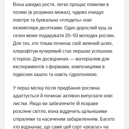
Вона швидко росте, легко прощає помилки в
поливі (в розумних межах), чудово очищує
повітря та буквально «плодить» нові
екземпляри десятками. Один дорослий кущ за
сезон може подарувати 20–50 молодих рослин.
Для тих, хто тільки починає свій зелений шлях,
хлорофітум кучерявий стає першою успішною
історією. Для досвідчених — матеріалом для
експериментів з формами, композиціями в
підвісних кашпо та навіть гідропонікою.
У перші місяці після придбання рослина
адаптується й починає активно випускати нові
листки. Якщо ви забезпечите їй яскраве
розсіяне світло, вона віддячить щільнішими
спіралями та насиченим забарвленням. Багато
хто відзначає, що саме цей сорт «реагує» на