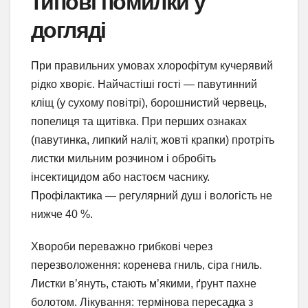
типові помилки у
догляді
При правильних умовах хлорофітум кучерявий
рідко хворіє. Найчастіші гості — павутинний
кліщ (у сухому повітрі), борошнистий червець,
попелиця та щитівка. При перших ознаках
(павутинка, липкий наліт, жовті крапки) протріть
листки мильним розчином і обробіть
інсектицидом або настоєм часнику.
Профілактика — регулярний душ і вологість не
нижче 40 %.
Хвороби переважно грибкові через
перезволоження: коренева гниль, сіра гниль.
Листки в’януть, стають м’якими, ґрунт пахне
болотом. Лікування: термінова пересадка з