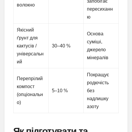
запобігає
волокно
пересиханн
ю
Якісний
Основа
ґрунт для
суміші,
кактусів /
30–40 %
джерело
універсальн
мінералів
ий
Покращує
Перепрілий
родючість
компост
5–10 %
без
(опціональн
надлишку
о)
азоту
Як підготувати та