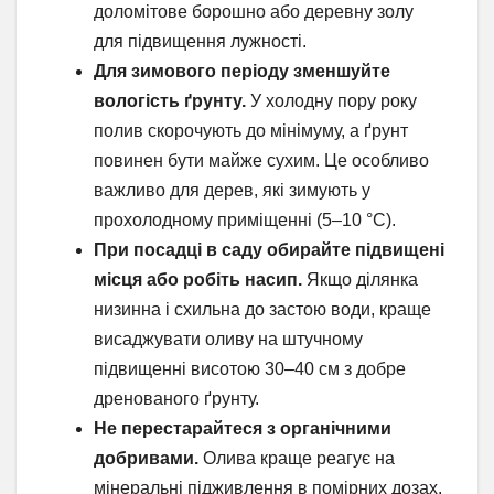
доломітове борошно або деревну золу
для підвищення лужності.
Для зимового періоду зменшуйте
вологість ґрунту.
У холодну пору року
полив скорочують до мінімуму, а ґрунт
повинен бути майже сухим. Це особливо
важливо для дерев, які зимують у
прохолодному приміщенні (5–10 °C).
При посадці в саду обирайте підвищені
місця або робіть насип.
Якщо ділянка
низинна і схильна до застою води, краще
висаджувати оливу на штучному
підвищенні висотою 30–40 см з добре
дренованого ґрунту.
Не перестарайтеся з органічними
добривами.
Олива краще реагує на
мінеральні підживлення в помірних дозах.