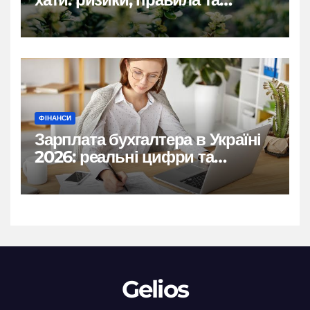
практичні рішення
ФІНАНСИ
Зарплата бухгалтера в Україні
2026: реальні цифри та
нюанси
Gelios