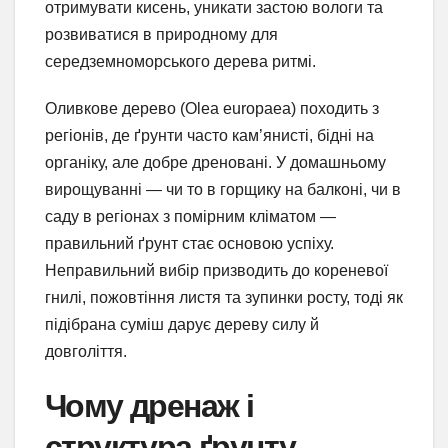
отримувати кисень, уникати застою вологи та
розвиватися в природному для
середземноморського дерева ритмі.
Оливкове дерево (Olea europaea) походить з
регіонів, де ґрунти часто кам’янисті, бідні на
органіку, але добре дреновані. У домашньому
вирощуванні — чи то в горщику на балконі, чи в
саду в регіонах з помірним кліматом —
правильний ґрунт стає основою успіху.
Неправильний вибір призводить до кореневої
гнилі, пожовтіння листя та зупинки росту, тоді як
підібрана суміш дарує дереву силу й
довголіття.
Чому дренаж і
структура ґрунту