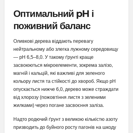
Оптимальний pH і
поживний баланс
Оливкові дерева віддають перевагу
нейтральному або злегка лужному середовищу
— pH 6,5–8,0. У такому ґрунті краще
засвоюються мікроелементи, зокрема залізо,
магній і кальцій, які важливі для зеленого
кольору листя та стійкості до хвороб. Якщо pH
опускається нижче 6,0, дерево може страждати
від хлорозу (пожовтіння листя з зеленими
жилками) через погане засвоєння заліза.
Надто родючий ґрунт з великою кількістю азоту
призводить до буйного росту пагонів на шкоду