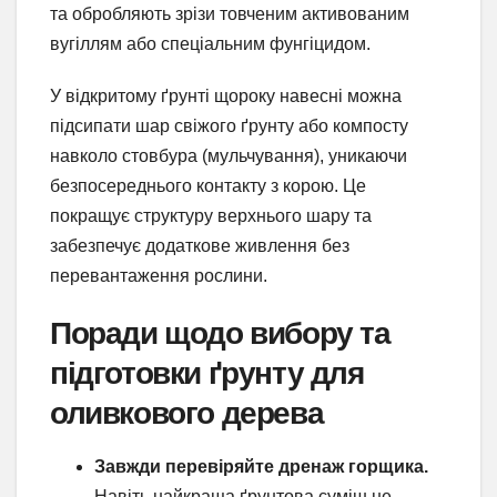
та обробляють зрізи товченим активованим
вугіллям або спеціальним фунгіцидом.
У відкритому ґрунті щороку навесні можна
підсипати шар свіжого ґрунту або компосту
навколо стовбура (мульчування), уникаючи
безпосереднього контакту з корою. Це
покращує структуру верхнього шару та
забезпечує додаткове живлення без
перевантаження рослини.
Поради щодо вибору та
підготовки ґрунту для
оливкового дерева
Завжди перевіряйте дренаж горщика.
Навіть найкраща ґрунтова суміш не