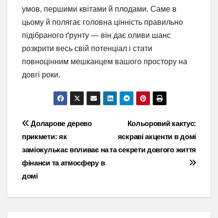
умов, першими квітами й плодами. Саме в
цьому й полягає головна цінність правильно
підібраного ґрунту — він дає оливи шанс
розкрити весь свій потенціал і стати
повноцінним мешканцем вашого простору на
довгі роки.
Навігація
Доларове дерево
Кольоровий кактус:
прикмети: як
яскраві акценти в домі
записів
заміокулькас впливає на
та секрети довгого життя
фінанси та атмосферу в
домі