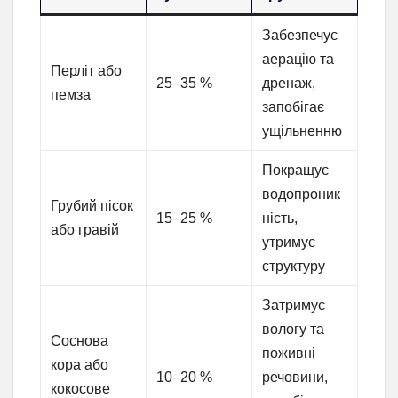
Забезпечує
аерацію та
Перліт або
25–35 %
дренаж,
пемза
запобігає
ущільненню
Покращує
водопроник
Грубий пісок
15–25 %
ність,
або гравій
утримує
структуру
Затримує
вологу та
Соснова
поживні
кора або
10–20 %
речовини,
кокосове