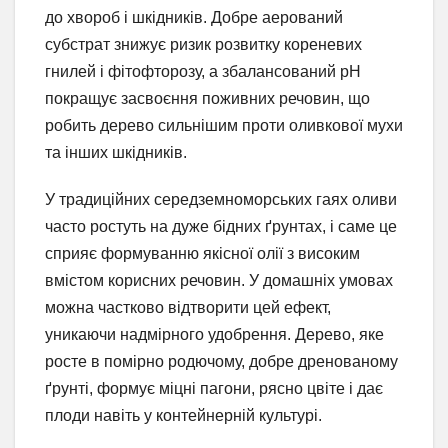
до хвороб і шкідників. Добре аерований
субстрат знижує ризик розвитку кореневих
гнилей і фітофторозу, а збалансований pH
покращує засвоєння поживних речовин, що
робить дерево сильнішим проти оливкової мухи
та інших шкідників.
У традиційних середземноморських гаях оливи
часто ростуть на дуже бідних ґрунтах, і саме це
сприяє формуванню якісної олії з високим
вмістом корисних речовин. У домашніх умовах
можна частково відтворити цей ефект,
уникаючи надмірного удобрення. Дерево, яке
росте в помірно родючому, добре дренованому
ґрунті, формує міцні пагони, рясно цвіте і дає
плоди навіть у контейнерній культурі.