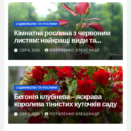
САДІВНИЦТВО ТА РОСЛИНИ
Кімнатна рослина з червоним
листям: найкращі види та
секрети догляду
СЕР 6, 2026
ПОТАПЕНКО ОЛЕКСАНДР
САДІВНИЦТВО ТА РОСЛИНИ
Бегонія клубнева – яскрава
королева тінистих куточків саду
СЕР 6, 2026
ПОТАПЕНКО ОЛЕКСАНДР