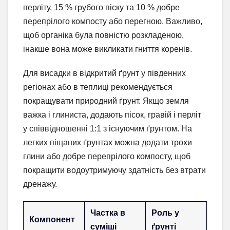
перліту, 15 % грубого піску та 10 % добре
перепрілого компосту або перегною. Важливо,
щоб органіка була повністю розкладеною,
інакше вона може викликати гниття коренів.
Для висадки в відкритий ґрунт у південних
регіонах або в теплиці рекомендується
покращувати природний ґрунт. Якщо земля
важка і глиниста, додають пісок, гравій і перліт
у співвідношенні 1:1 з існуючим ґрунтом. На
легких піщаних ґрунтах можна додати трохи
глини або добре перепрілого компосту, щоб
покращити водоутримуючу здатність без втрати
дренажу.
Частка в
Роль у
Компонент
суміші
ґрунті