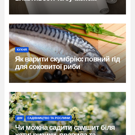
застосування
КУХНЯ
Як варити скумбрію: повний гід
для соковитої риби
ДІМ
САДІВНИЦТВО ТА РОСЛИНИ
Чи можна садити самшит біля
хати: ризики, правила та