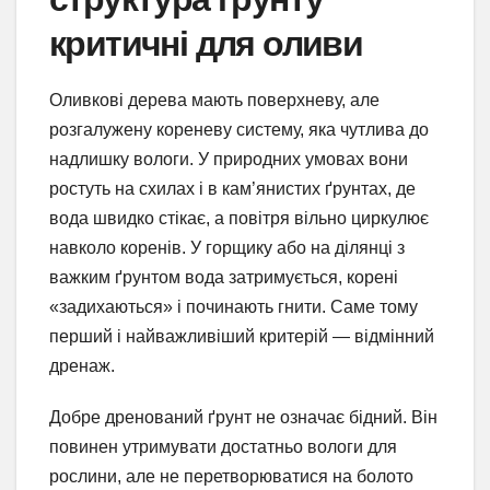
критичні для оливи
Оливкові дерева мають поверхневу, але
розгалужену кореневу систему, яка чутлива до
надлишку вологи. У природних умовах вони
ростуть на схилах і в кам’янистих ґрунтах, де
вода швидко стікає, а повітря вільно циркулює
навколо коренів. У горщику або на ділянці з
важким ґрунтом вода затримується, корені
«задихаються» і починають гнити. Саме тому
перший і найважливіший критерій — відмінний
дренаж.
Добре дренований ґрунт не означає бідний. Він
повинен утримувати достатньо вологи для
рослини, але не перетворюватися на болото