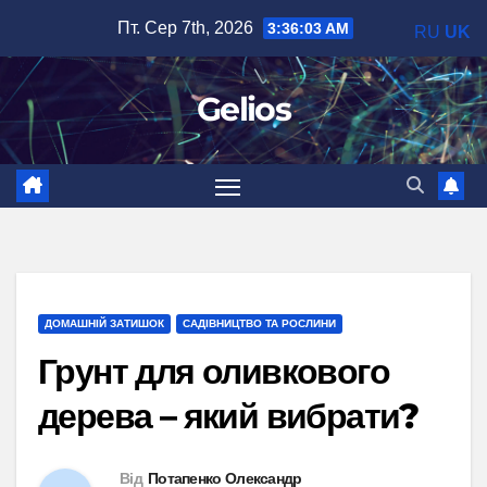
Перейти
Пт. Сер 7th, 2026
3:36:04 AM
RU
UK
до
вмісту
Gelios
ДОМАШНІЙ ЗАТИШОК
САДІВНИЦТВО ТА РОСЛИНИ
Грунт для оливкового
дерева – який вибрати?
Від
Потапенко Олександр