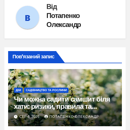
Від
Потапенко
Олександр
Пов’язаний запис
ДІМ
САДІВНИЦТВО ТА РОСЛИНИ
Чи можна садити самшит біля
хати: ризики, правила та
практичні рішення
СЕР 6, 2026
ПОТАПЕНКО ОЛЕКСАНДР