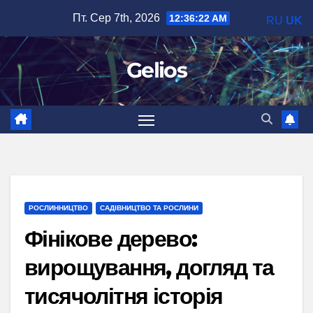
Перейти
Пт. Сер 7th, 2026
12:36:23 AM
RU
UK
до
вмісту
Gelios
РОСЛИННИЦТВО
САДІВНИЦТВО ТА РОСЛИНИ
Фінікове дерево:
вирощування, догляд та
тисячолітня історія