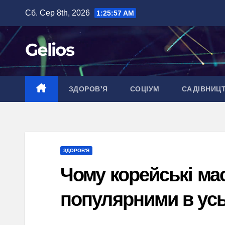
Перейти
Сб. Сер 8th, 2026
1:25:58 AM
до
вмісту
Gelios
ЗДОРОВ’Я
СОЦІУМ
САДІВНИЦ
ЗДОРОВ'Я
Чому корейські ма
популярними в усь