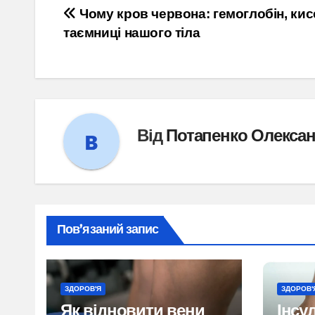
Навігація
Чому кров червона: гемоглобін, кис
таємниці нашого тіла
записів
Від
Потапенко Олекса
Пов’язаний запис
ЗДОРОВ'Я
ЗДОРОВ'
Як відновити вени
Інсу