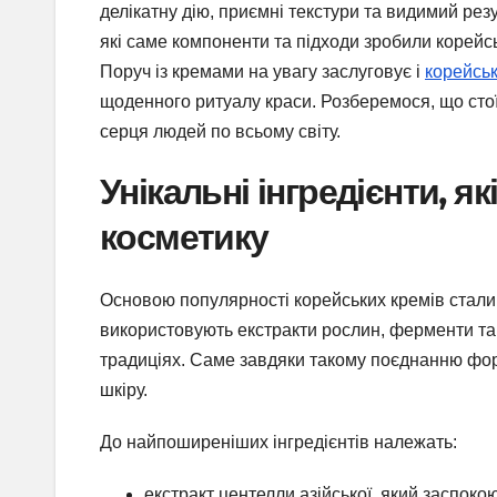
делікатну дію, приємні текстури та видимий резу
які саме компоненти та підходи зробили корейс
Поруч із кремами на увагу заслуговує і
корейськ
щоденного ритуалу краси. Розберемося, що стої
серця людей по всьому світу.
Унікальні інгредієнти, я
косметику
Основою популярності корейських кремів стали
використовують екстракти рослин, ферменти та 
традиціях. Саме завдяки такому поєднанню фо
шкіру.
До найпоширеніших інгредієнтів належать:
екстракт центелли азійської, який заспоко