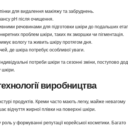
пінки для видалення макіяжу та забруднень.
ансу pH після очищення.
ивними речовинами для підготовки шкіри до подальших етап
кретних проблем шкіри, таких як зморшки чи пігментація.
имує вологу та живить шкіру протягом дня.
ей, де шкіра потребує особливої уваги.
індивідуальні потреби шкіри та сезонні зміни, поступово до
 шкіри.
 технології виробництва
кстурі продуктів. Креми часто мають легку, майже невагому
ає відчуття жирної плівки на поверхні шкіри.
 роль у формуванні репутації корейської косметики. Багато