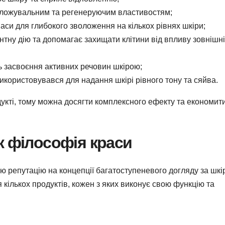
воложувальним та регенеруючим властивостям;
аси для глибокого зволоження на кількох рівнях шкіри;
нтну дію та допомагає захищати клітини від впливу зовнішн
 засвоєння активних речовин шкірою;
икористовувався для надання шкірі рівного тону та сяйва.
дукті, тому можна досягти комплексного ефекту та економит
к філософія краси
ю репутацію на концепції багатоступеневого догляду за шкі
кількох продуктів, кожен з яких виконує свою функцію та