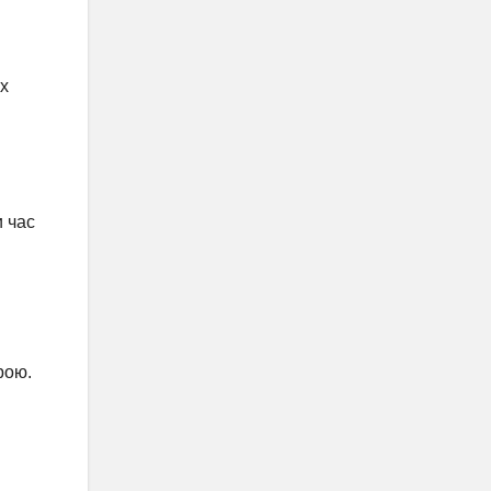
іх
и час
рою.