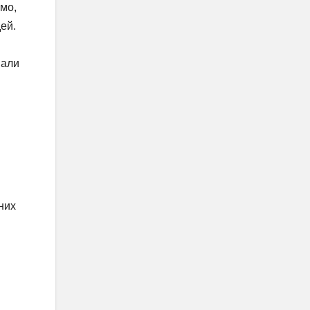
емо,
ей.
вали
них