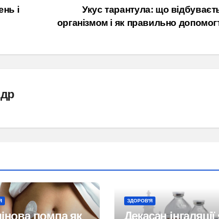
ень і
Укус тарантула: що відбуваєт
організмом і як правильно допомо
ндр
Я
ЗДОРОВ'Я
лінова помпа як
Декасан інгаляції 