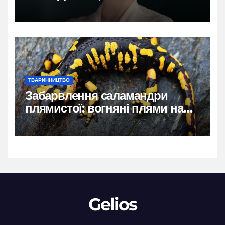
власний голос
ТВАРИННИЦТВО
Забарвлення саламандри
плямистої: вогняні плями на
чорному тлі
Gelios