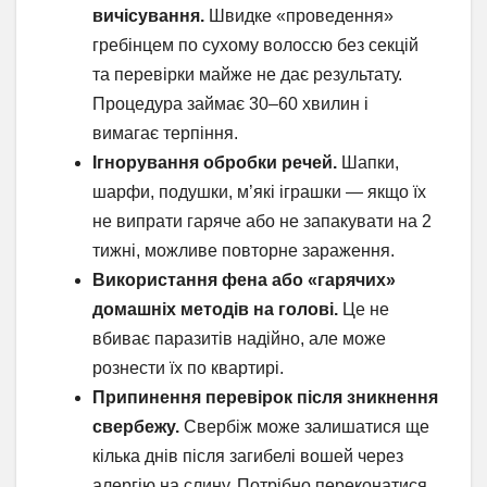
вичісування.
Швидке «проведення»
гребінцем по сухому волоссю без секцій
та перевірки майже не дає результату.
Процедура займає 30–60 хвилин і
вимагає терпіння.
Ігнорування обробки речей.
Шапки,
шарфи, подушки, м’які іграшки — якщо їх
не випрати гаряче або не запакувати на 2
тижні, можливе повторне зараження.
Використання фена або «гарячих»
домашніх методів на голові.
Це не
вбиває паразитів надійно, але може
рознести їх по квартирі.
Припинення перевірок після зникнення
свербежу.
Свербіж може залишатися ще
кілька днів після загибелі вошей через
алергію на слину. Потрібно переконатися