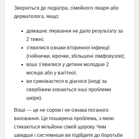
Зверніться до педіатра, сімейного лікаря або
дерматолога, якщо:
домашнє лікування не дало результату за
2 тижні;
з’явилися ознаки вторинної інфекції
(гнійнички, кірочки, збільшені лімфовузли);
воші з’явилися у дитини молодше 2
місяців або у вагітної;
ви сумніваєтеся в діагнозі (іноді за
свербіжем ховаються інші проблеми
шкіри).
Воші — це не сором і не ознака поганого
виховання. Це поширена проблема, з якою
стикаються мільйони сімей щороку. Чим
швидше і системніше ви підійдете до боротьби