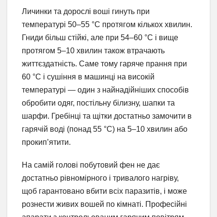
Личинки та дорослі воші гинуть при
температурі 50–55 °C протягом кількох хвилин.
Гниди більш стійкі, але при 54–60 °C і вище
протягом 5–10 хвилин також втрачають
життєздатність. Саме тому гаряче прання при
60 °C і сушіння в машинці на високій
температурі — один з найнадійніших способів
обробити одяг, постільну білизну, шапки та
шарфи. Гребінці та щітки достатньо замочити в
гарячій воді (понад 55 °C) на 5–10 хвилин або
прокип’ятити.
На самій голові побутовий фен не дає
достатньо рівномірного і тривалого нагріву,
щоб гарантовано вбити всіх паразитів, і може
рознести живих вошей по кімнаті. Професійні