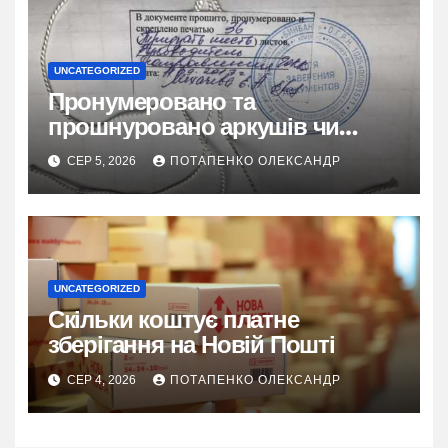
UNCATEGORIZED
Пронумеровано та
прошнуровано аркушів чи
сторінок: повний гайд
СЕР 5, 2026
ПОТАПЕНКО ОЛЕКСАНДР
UNCATEGORIZED
Скільки коштує платне
зберігання на Новій Пошті
СЕР 4, 2026
ПОТАПЕНКО ОЛЕКСАНДР