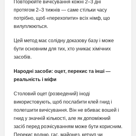
Повторюйте вичісування кожні 2–3 дні
протягом 2–3 тижнів — саме стільки часу
потрібно, щоб «перехопити» всіх німф, що
вилуплюються.
Цей метод має солідну доказову базу і може
бути основним для тих, хто уникає хімічних
засобів.
Народні засоби: оцет, перекис та інші —
реальність і міфи
Столовий оцет (розведений) іноді
використовують, щоб послабити клей гнид і
полегшити вичісування. Він не вбиває вошей і
гнид у значній кількості, але як допоміжний
засіб перед розчісуванням може бути корисним.
Перекис водню, гас, майонез, кетчуп чи