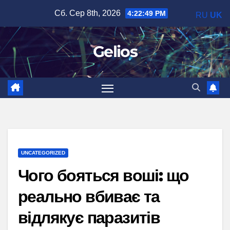
Перейти
Сб. Сер 8th, 2026
4:22:50 PM
RU
UK
до
вмісту
Gelios
UNCATEGORIZED
Чого бояться воші: що
реально вбиває та
відлякує паразитів