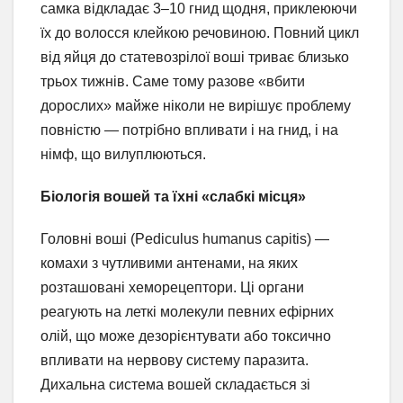
самка відкладає 3–10 гнид щодня, приклеюючи
їх до волосся клейкою речовиною. Повний цикл
від яйця до статевозрілої воші триває близько
трьох тижнів. Саме тому разове «вбити
дорослих» майже ніколи не вирішує проблему
повністю — потрібно впливати і на гнид, і на
німф, що вилуплюються.
Біологія вошей та їхні «слабкі місця»
Головні воші (Pediculus humanus capitis) —
комахи з чутливими антенами, на яких
розташовані хеморецептори. Ці органи
реагують на леткі молекули певних ефірних
олій, що може дезорієнтувати або токсично
впливати на нервову систему паразита.
Дихальна система вошей складається зі