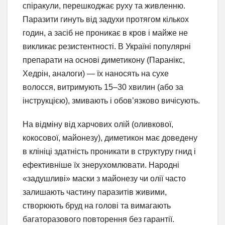
спіракули, перешкоджає руху та живленню.
Паразити гинуть від задухи протягом кількох
годин, а засіб не проникає в кров і майже не
викликає резистентності. В Україні популярні
препарати на основі диметикону (Паранікс,
Хедрін, аналоги) — їх наносять на сухе
волосся, витримують 15–30 хвилин (або за
інструкцією), змивають і обов’язково вичісують.
На відміну від харчових олій (оливкової,
кокосової, майонезу), диметикон має доведену
в клініці здатність проникати в структуру гнид і
ефективніше їх знерухомлювати. Народні
«задушливі» маски з майонезу чи олії часто
залишають частину паразитів живими,
створюють бруд на голові та вимагають
багаторазового повторення без гарантії.