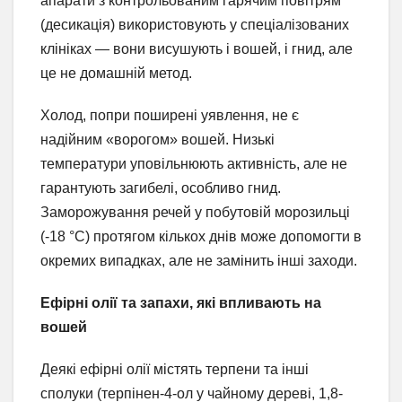
апарати з контрольованим гарячим повітрям
(десикація) використовують у спеціалізованих
клініках — вони висушують і вошей, і гнид, але
це не домашній метод.
Холод, попри поширені уявлення, не є
надійним «ворогом» вошей. Низькі
температури уповільнюють активність, але не
гарантують загибелі, особливо гнид.
Заморожування речей у побутовій морозильці
(-18 °C) протягом кількох днів може допомогти в
окремих випадках, але не замінить інші заходи.
Ефірні олії та запахи, які впливають на
вошей
Деякі ефірні олії містять терпени та інші
сполуки (терпінен-4-ол у чайному дереві, 1,8-