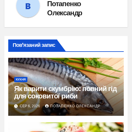
Потапенко
Олександр
Пов’язаний запис
КУХНЯ
Як варити скумбрію: повний гід
для соковитої риби
СЕР 6, 2026
ПОТАПЕНКО ОЛЕКСАНДР