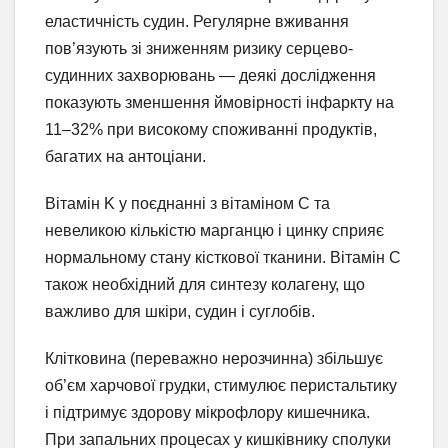
еластичність судин. Регулярне вживання
пов’язують зі зниженням ризику серцево-
судинних захворювань — деякі дослідження
показують зменшення ймовірності інфаркту на
11–32% при високому споживанні продуктів,
багатих на антоціани.
Вітамін K у поєднанні з вітаміном C та
невеликою кількістю марганцю і цинку сприяє
нормальному стану кісткової тканини. Вітамін C
також необхідний для синтезу колагену, що
важливо для шкіри, судин і суглобів.
Клітковина (переважно нерозчинна) збільшує
об’єм харчової грудки, стимулює перистальтику
і підтримує здорову мікрофлору кишечника.
При запальних процесах у кишківнику сполуки