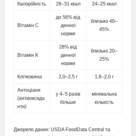
Калорійність
28–31 ккал
24–25 ккал
до 56% від
близько 40–
Вітамін C
денної
45%
норми
28% від
близько 20–
Вітамін K
денної
25%
норми
Клітковина
2,0–2,5 г
1,8–2,0 г
Антоціани
у 4–5 разів
мінімальна
(антиоксида
більше
кількість
нти)
Джерело даних: USDA FoodData Central та