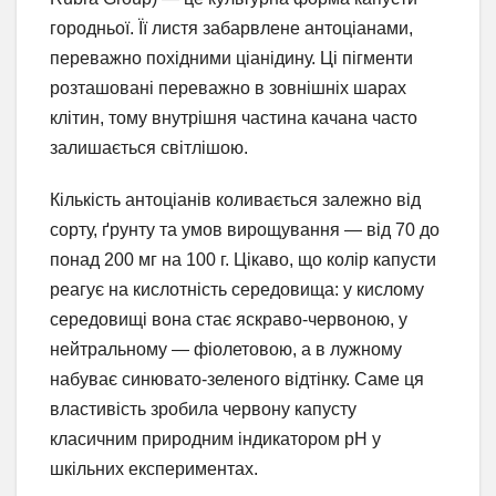
городньої. Її листя забарвлене антоціанами,
переважно похідними ціанідину. Ці пігменти
розташовані переважно в зовнішніх шарах
клітин, тому внутрішня частина качана часто
залишається світлішою.
Кількість антоціанів коливається залежно від
сорту, ґрунту та умов вирощування — від 70 до
понад 200 мг на 100 г. Цікаво, що колір капусти
реагує на кислотність середовища: у кислому
середовищі вона стає яскраво-червоною, у
нейтральному — фіолетовою, а в лужному
набуває синювато-зеленого відтінку. Саме ця
властивість зробила червону капусту
класичним природним індикатором pH у
шкільних експериментах.