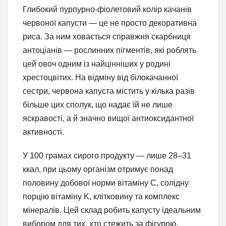
Глибокий пурпурно-фіолетовий колір качанів
червоної капусти — це не просто декоративна
риса. За ним ховається справжня скарбниця
антоціанів — рослинних пігментів, які роблять
цей овоч одним із найцінніших у родині
хрестоцвітих. На відміну від білокачанної
сестри, червона капуста містить у кілька разів
більше цих сполук, що надає їй не лише
яскравості, а й значно вищої антиоксидантної
активності.
У 100 грамах сирого продукту — лише 28–31
ккал, при цьому організм отримує понад
половину добової норми вітаміну C, солідну
порцію вітаміну K, клітковину та комплекс
мінералів. Цей склад робить капусту ідеальним
вибором для тих, хто стежить за фігурою,