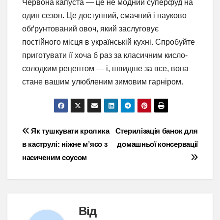
Червона капуста — це не модний суперфуд на
один сезон. Це доступний, смачний і науково
обґрунтований овоч, який заслуговує
постійного місця в українській кухні. Спробуйте
приготувати її хоча б раз за класичним кисло-
солодким рецептом — і, швидше за все, вона
стане вашим улюбленим зимовим гарніром.
Навігація
Як тушкувати кролика
Стерилізація банок для
в каструлі: ніжне м’ясо з
домашньої консервації
записів
насиченим соусом
Від