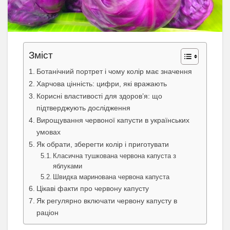
Зміст
Ботанічний портрет і чому колір має значення
Харчова цінність: цифри, які вражають
Корисні властивості для здоров’я: що
підтверджують дослідження
Вирощування червоної капусти в українських
умовах
Як обрати, зберегти колір і приготувати
Класична тушкована червона капуста з
яблуками
Швидка маринована червона капуста
Цікаві факти про червону капусту
Як регулярно включати червону капусту в
раціон