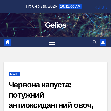
Перейти
Пт. Сер 7th, 2026
10:11:01 AM
RU
UK
до
вмісту
Gelios
КУХНЯ
Червона капуста:
потужний
антиоксидантний овоч,