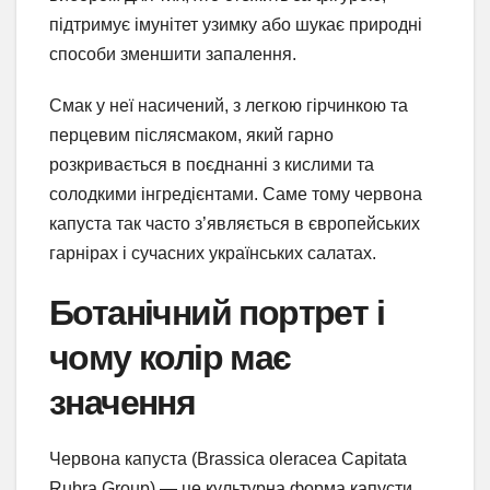
підтримує імунітет узимку або шукає природні
способи зменшити запалення.
Смак у неї насичений, з легкою гірчинкою та
перцевим післясмаком, який гарно
розкривається в поєднанні з кислими та
солодкими інгредієнтами. Саме тому червона
капуста так часто з’являється в європейських
гарнірах і сучасних українських салатах.
Ботанічний портрет і
чому колір має
значення
Червона капуста (Brassica oleracea Capitata
Rubra Group) — це культурна форма капусти