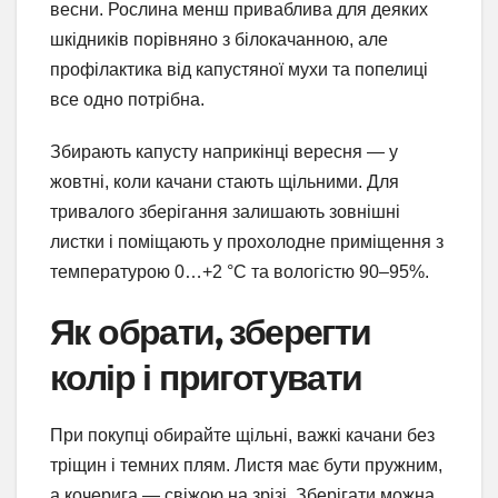
весни. Рослина менш приваблива для деяких
шкідників порівняно з білокачанною, але
профілактика від капустяної мухи та попелиці
все одно потрібна.
Збирають капусту наприкінці вересня — у
жовтні, коли качани стають щільними. Для
тривалого зберігання залишають зовнішні
листки і поміщають у прохолодне приміщення з
температурою 0…+2 °C та вологістю 90–95%.
Як обрати, зберегти
колір і приготувати
При покупці обирайте щільні, важкі качани без
тріщин і темних плям. Листя має бути пружним,
а кочерига — свіжою на зрізі. Зберігати можна