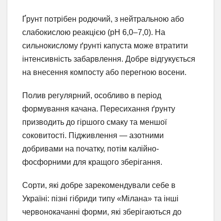
Ґрунт потрібен родючий, з нейтральною або
слабокислою реакцією (pH 6,0–7,0). На
сильнокислому ґрунті капуста може втратити
інтенсивність забарвлення. Добре відгукується
на внесення компосту або перегною восени.
Полив регулярний, особливо в період
формування качана. Пересихання ґрунту
призводить до гіршого смаку та меншої
соковитості. Підживлення — азотними
добривами на початку, потім калійно-
фосфорними для кращого зберігання.
Сорти, які добре зарекомендували себе в
Україні: пізні гібриди типу «Мілана» та інші
червонокачанні форми, які зберігаються до