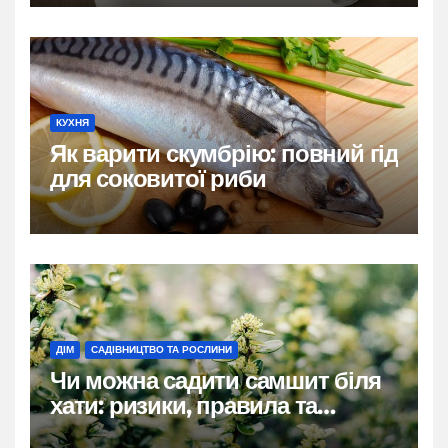
КУХНЯ
Як варити скумбрію: повний гід
для соковитої риби
ДІМ
САДІВНИЦТВО ТА РОСЛИНИ
Чи можна садити самшит біля
хати: ризики, правила та
практичні рішення