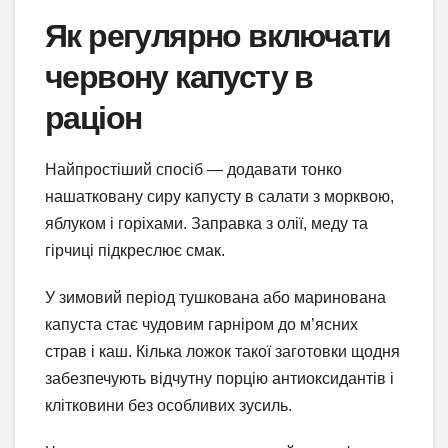
Як регулярно включати
червону капусту в
раціон
Найпростіший спосіб — додавати тонко
нашатковану сиру капусту в салати з морквою,
яблуком і горіхами. Заправка з олії, меду та
гірчиці підкреслює смак.
У зимовий період тушкована або маринована
капуста стає чудовим гарніром до м’ясних
страв і каш. Кілька ложок такої заготовки щодня
забезпечують відчутну порцію антиоксидантів і
клітковини без особливих зусиль.