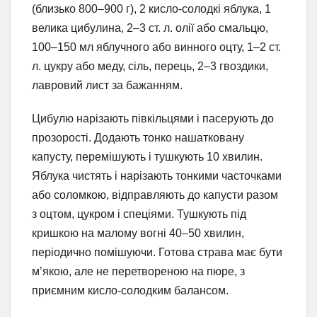
(близько 800–900 г), 2 кисло-солодкі яблука, 1
велика цибулина, 2–3 ст. л. олії або смальцю,
100–150 мл яблучного або винного оцту, 1–2 ст.
л. цукру або меду, сіль, перець, 2–3 гвоздики,
лавровий лист за бажанням.
Цибулю нарізають півкільцями і пасерують до
прозорості. Додають тонко нашатковану
капусту, перемішують і тушкують 10 хвилин.
Яблука чистять і нарізають тонкими часточками
або соломкою, відправляють до капусти разом
з оцтом, цукром і спеціями. Тушкують під
кришкою на малому вогні 40–50 хвилин,
періодично помішуючи. Готова страва має бути
м’якою, але не перетвореною на пюре, з
приємним кисло-солодким балансом.