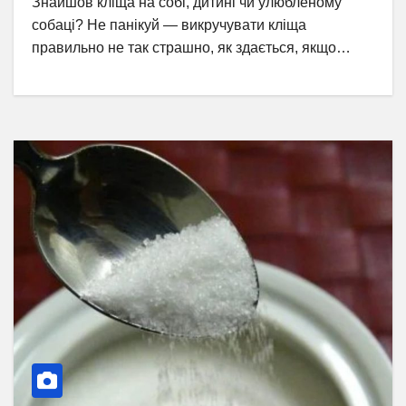
Знайшов кліща на собі, дитині чи улюбленому
собаці? Не панікуй — викручувати кліща
правильно не так страшно, як здається, якщо…