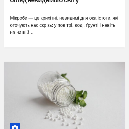
огляд невидимого світу
Мікроби — це крихітні, невидимі для ока істоти, які
оточують нас скрізь: у повітрі, воді, ґрунті і навіть
на нашій…