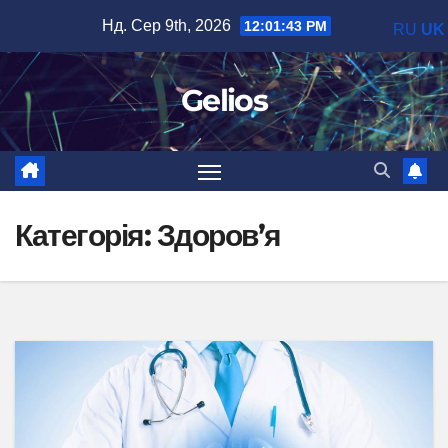
Перейти
Нд. Сер 9th, 2026
12:01:44 PM
RU
UK
до
вмісту
Gelios
Категорія:
Здоров’я