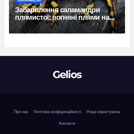
ТВАРИННИЦТВО
Забарвлення саламандри
плямистої: вогняні плями на
чорному тлі
Gelios
Про нас
Політика конфіденційності
Угода користувача
Контакти