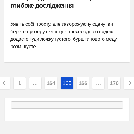
глибоке дослідження
Уявіть собі просту, але заворожуючу сцену: ви
берете прозору склянку з прохолодною водою,
додаєте туди ложку густого, бурштинового меду,
розмішуєте…
Пагінація
1
…
164
165
166
…
170
записів