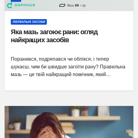
ЛІКУВАЛЬНІ ЗАСОБИ
Яка мазь загоює рани: огляд
найкращих засобів
Поранився, подряпався чи обпікся, і тепер
шукаєш, чим би швидше загоїти рану? Правильна
мазь — це твій найкращий помічник, який…