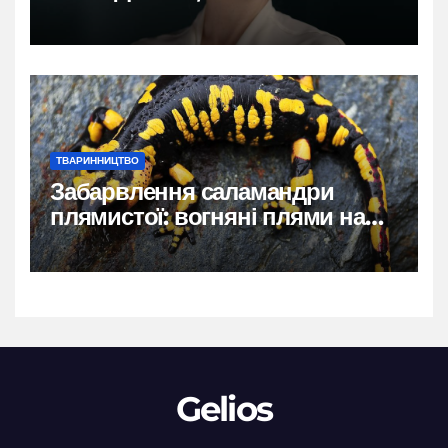
власний голос
ТВАРИННИЦТВО
Забарвлення саламандри
плямистої: вогняні плями на
чорному тлі
Gelios