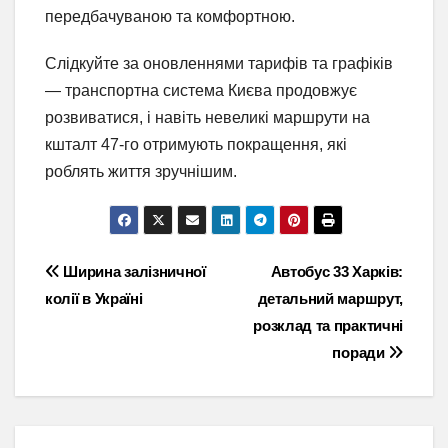
передбачуваною та комфортною.
Слідкуйте за оновленнями тарифів та графіків
— транспортна система Києва продовжує
розвиватися, і навіть невеликі маршрути на
кшталт 47-го отримують покращення, які
роблять життя зручнішим.
Навігація
Ширина залізничної
Автобус 33 Харків:
колії в Україні
детальний маршрут,
записів
розклад та практичні
поради