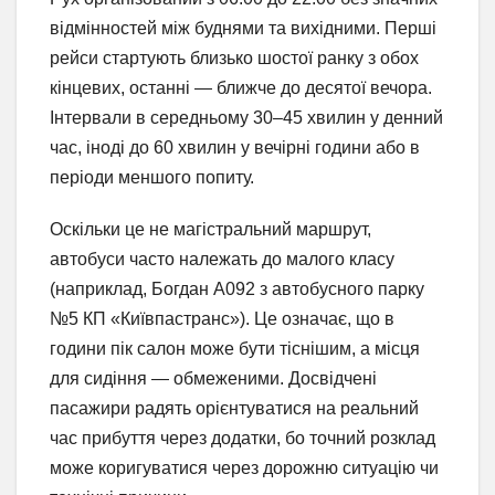
відмінностей між буднями та вихідними. Перші
рейси стартують близько шостої ранку з обох
кінцевих, останні — ближче до десятої вечора.
Інтервали в середньому 30–45 хвилин у денний
час, іноді до 60 хвилин у вечірні години або в
періоди меншого попиту.
Оскільки це не магістральний маршрут,
автобуси часто належать до малого класу
(наприклад, Богдан А092 з автобусного парку
№5 КП «Київпастранс»). Це означає, що в
години пік салон може бути тіснішим, а місця
для сидіння — обмеженими. Досвідчені
пасажири радять орієнтуватися на реальний
час прибуття через додатки, бо точний розклад
може коригуватися через дорожню ситуацію чи