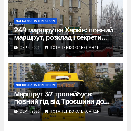
ЛОГІСТИКА ТА ТРАНСПОРТ
249 маршрутка Харків: повний
маршрут, розклад і секрети
зручної поїздки
СЕР 4, 2026
ПОТАПЕНКО ОЛЕКСАНДР
ЛОГІСТИКА ТА ТРАНСПОРТ
Маршрут 37 тролейбуса:
повний гід від Троєщини до
метро Лісова
СЕР 4, 2026
ПОТАПЕНКО ОЛЕКСАНДР