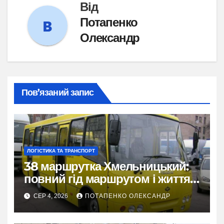
Від
Потапенко
Олександр
Пов’язаний запис
ЛОГІСТИКА ТА ТРАНСПОРТ
38 маршрутка Хмельницький:
повний гід маршрутом і життям
міста
СЕР 4, 2026
ПОТАПЕНКО ОЛЕКСАНДР