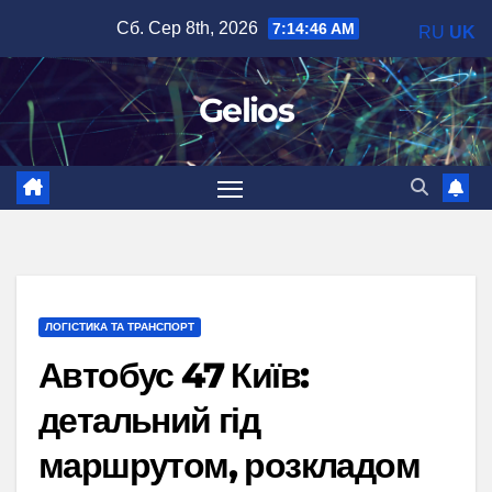
Перейти
Сб. Сер 8th, 2026
7:14:47 AM
RU
UK
до
вмісту
Gelios
ЛОГІСТИКА ТА ТРАНСПОРТ
Автобус 47 Київ:
детальний гід
маршрутом, розкладом