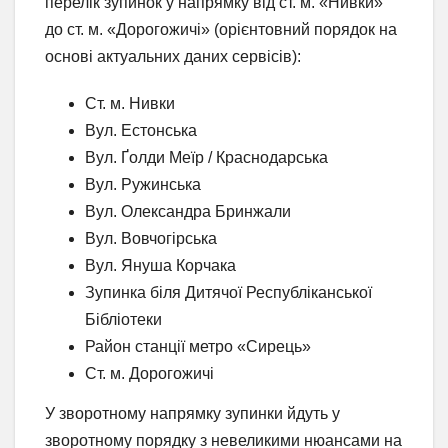
перелік зупинок у напрямку від ст. м. «Нивки»
до ст. м. «Дорогожичі» (орієнтовний порядок на
основі актуальних даних сервісів):
Ст. м. Нивки
Вул. Естонська
Вул. Ґолди Меїр / Краснодарська
Вул. Ружинська
Вул. Олександра Бринжали
Вул. Вовчогірська
Вул. Януша Корчака
Зупинка біля Дитячої Республіканської
Бібліотеки
Район станції метро «Сирець»
Ст. м. Дорогожичі
У зворотному напрямку зупинки йдуть у
зворотному порядку з невеликими нюансами на