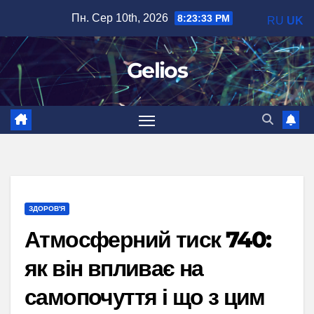
Перейти
Пн. Сер 10th, 2026
8:23:34 PM
RU
UK
до
вмісту
Gelios
ЗДОРОВ'Я
Атмосферний тиск 740:
як він впливає на
самопочуття і що з цим