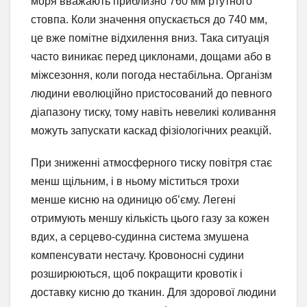
моря вважають приблизно 760 мм ртутного
стовпа. Коли значення опускається до 740 мм,
це вже помітне відхилення вниз. Така ситуація
часто виникає перед циклонами, дощами або в
міжсезоння, коли погода нестабільна. Організм
людини еволюційно пристосований до певного
діапазону тиску, тому навіть невеликі коливання
можуть запускати каскад фізіологічних реакцій.
При зниженні атмосферного тиску повітря стає
менш щільним, і в ньому міститься трохи
менше кисню на одиницю об’єму. Легені
отримують меншу кількість цього газу за кожен
вдих, а серцево-судинна система змушена
компенсувати нестачу. Кровоносні судини
розширюються, щоб покращити кровотік і
доставку кисню до тканин. Для здорової людини