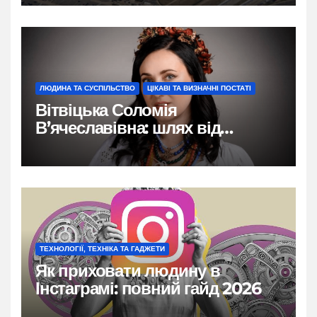
ЛЮДИНА ТА СУСПІЛЬСТВО
ЦІКАВІ ТА ВИЗНАЧНІ ПОСТАТІ
Вітвіцька Соломія
В’ячеславівна: шлях від
бродівських коренів до
обличчя ТСН
ТЕХНОЛОГІЇ, ТЕХНІКА ТА ГАДЖЕТИ
Як приховати людину в
Інстаграмі: повний гайд 2026