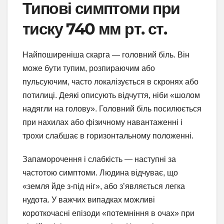
Типові симптоми при
тиску 740 мм рт. ст.
Найпоширеніша скарга — головний біль. Він
може бути тупим, розпираючим або
пульсуючим, часто локалізується в скронях або
потилиці. Деякі описують відчуття, ніби «шолом
надягли на голову». Головний біль посилюється
при нахилах або фізичному навантаженні і
трохи слабшає в горизонтальному положенні.
Запаморочення і слабкість — наступні за
частотою симптоми. Людина відчуває, що
«земля йде з-під ніг», або з’являється легка
нудота. У важчих випадках можливі
короткочасні епізоди «потемніння в очах» при