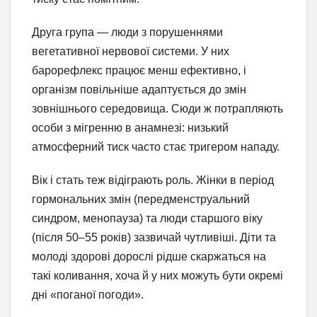
Друга група — люди з порушеннями
вегетативної нервової системи. У них
барорефлекс працює менш ефективно, і
організм повільніше адаптується до змін
зовнішнього середовища. Сюди ж потрапляють
особи з мігренню в анамнезі: низький
атмосферний тиск часто стає тригером нападу.
Вік і стать теж відіграють роль. Жінки в період
гормональних змін (передменструальний
синдром, менопауза) та люди старшого віку
(після 50–55 років) зазвичай чутливіші. Діти та
молоді здорові дорослі рідше скаржаться на
такі коливання, хоча й у них можуть бути окремі
дні «поганої погоди».