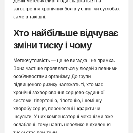
Деякі метеочутливі люди скаржаться на
загострення хронічних болів у спині чи суглобах
саме в такі дні.
Хто найбільше відчуває
зміни тиску і чому
Метеочутливість — це не вигадка і не примха.
Вона частіше проявляється у людей з певними
особливостями організму. До групи
підвищеного ризику належать ті, хто має
хронічні захворювання серцево-судинної
системи: гіпертонію, гіпотонію, ішемічну
хворобу серця, перенесені інфаркти чи
інсульти. У них компенсаторні механізми вже
ослаблені, тому навіть невелике відхилення
тиску стає помітним.