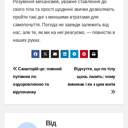
Розуміння механізмів, уважне ставлення до
свого тіла та прості щоденні звички дозволяють
пройти такі дні з меншими втратами для
самопочуття. Погода не завжди залежить від
нас, але те, як ми на неї реагуємо, — повністю в
наших руках.
Навігація
Санаторій це: повний
Відчуття, що по тілу
путівник по
щось лазить: чому
записів
оздоровленню та
виникає і як з цим жити
відпочинку
Від