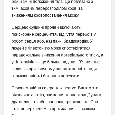
різкій зміні положення тіла. Це пов’язано з
тимчасовим перерозподілом крові та
зниженням кровопостачання мозку.
Серцево-судинні прояви включають
прискорене серцебиття, відчуття перебоїв у
роботі серця або, навпаки, брадикардію. У
людей з гіпертонією може спостерігатися
парадоксальне зниження артеріального тиску, а
у гіпотоніків — ще більше падіння. З’являється
задишка при звичному навантаженні, швидка
втомлюваність і бажання полежати.
Психоемоційна сфера теж реагує. Багато хто
відзначає апатію, зниження концентрації уваги,
дратівливість або, навпаки, тривожність. Сон
стає поверхневим, а прокидання — важким.