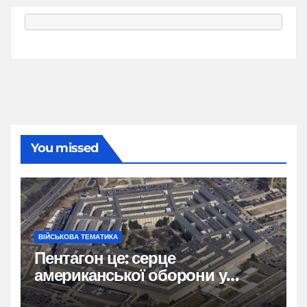
You missed
ВІЙСЬКОВА ТЕМАТИКА
Пентагон це: серце
американської оборони у
формі п’ятикутника