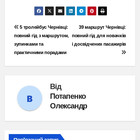
Навігація
5 тролейбус Чернівці:
39 маршрут Чернівці:
повний гід з маршрутом,
повний гід для новачків
записів
зупинками та
і досвідчених пасажирів
практичними порадами
Від
Потапенко
Олександр