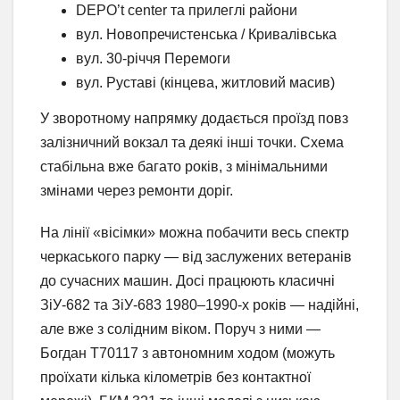
DEPO’t center та прилеглі райони
вул. Новопречистенська / Кривалівська
вул. 30-річчя Перемоги
вул. Руставі (кінцева, житловий масив)
У зворотному напрямку додається проїзд повз
залізничний вокзал та деякі інші точки. Схема
стабільна вже багато років, з мінімальними
змінами через ремонти доріг.
На лінії «вісімки» можна побачити весь спектр
черкаського парку — від заслужених ветеранів
до сучасних машин. Досі працюють класичні
ЗіУ-682 та ЗіУ-683 1980–1990-х років — надійні,
але вже з солідним віком. Поруч з ними —
Богдан Т70117 з автономним ходом (можуть
проїхати кілька кілометрів без контактної