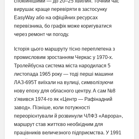
спокійнішими — до 20–25 хвилин. Точний час
вирушає краще перевіряти в застосунку
EasyWay або на офіційних ресурсах
перевізника, бо графік може коригуватися
через ремонт чи погоду.
Історія цього маршруту тісно переплетена з
промисловим зростанням Черкас у 1970-х.
Тролейбусна система міста народилася 5
листопада 1965 року — тоді перші машини
ЛАЗ-695Т виїхали на вулиці, символізуючи
нову епоху для обласного центру. А сам №8
з’явився 1974-го як «Центр — Рафінадний
завод». Пізніше, коли потужності
переорієнтували й розвинули ЧЛФЗ «Аврора»,
маршрут став життєво необхідним для
працівників величезного підприємства. У 1991