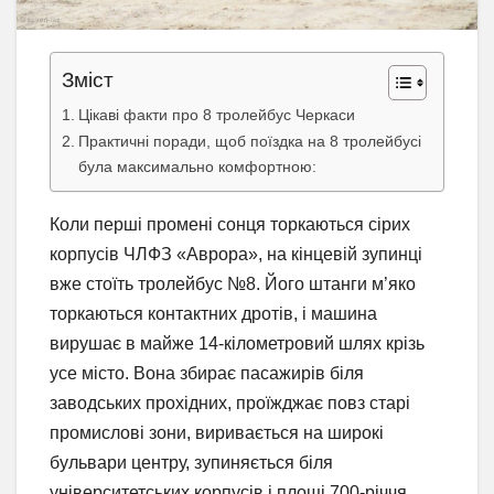
Зміст
Цікаві факти про 8 тролейбус Черкаси
Практичні поради, щоб поїздка на 8 тролейбусі
була максимально комфортною:
Коли перші промені сонця торкаються сірих
корпусів ЧЛФЗ «Аврора», на кінцевій зупинці
вже стоїть тролейбус №8. Його штанги м’яко
торкаються контактних дротів, і машина
вирушає в майже 14-кілометровий шлях крізь
усе місто. Вона збирає пасажирів біля
заводських прохідних, проїжджає повз старі
промислові зони, виривається на широкі
бульвари центру, зупиняється біля
університетських корпусів і площі 700-річчя