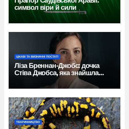
Прапор Саудівської Аравії:
символ віри й сили
ЦІКАВІ ТА ВИЗНАЧНІ ПОСТАТІ
Ліза Бреннан-Джобс: дочка
Стіва Джобса, яка знайшла
власний голос
ТВАРИННИЦТВО