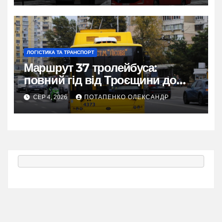
ЛОГІСТИКА ТА ТРАНСПОРТ
Маршрут 37 тролейбуса:
повний гід від Троєщини до
метро Лісова
СЕР 4, 2026
ПОТАПЕНКО ОЛЕКСАНДР