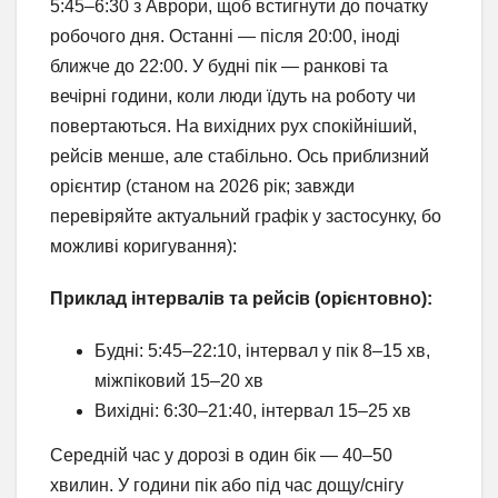
5:45–6:30 з Аврори, щоб встигнути до початку
робочого дня. Останні — після 20:00, іноді
ближче до 22:00. У будні пік — ранкові та
вечірні години, коли люди їдуть на роботу чи
повертаються. На вихідних рух спокійніший,
рейсів менше, але стабільно. Ось приблизний
орієнтир (станом на 2026 рік; завжди
перевіряйте актуальний графік у застосунку, бо
можливі коригування):
Приклад інтервалів та рейсів (орієнтовно):
Будні: 5:45–22:10, інтервал у пік 8–15 хв,
міжпіковий 15–20 хв
Вихідні: 6:30–21:40, інтервал 15–25 хв
Середній час у дорозі в один бік — 40–50
хвилин. У години пік або під час дощу/снігу