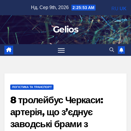
Перейти
Нд. Сер 9th, 2026
2:25:54 AM
RU
UK
до
вмісту
Gelios
ЛОГІСТИКА ТА ТРАНСПОРТ
8 тролейбус Черкаси:
артерія, що з’єднує
заводські брами з