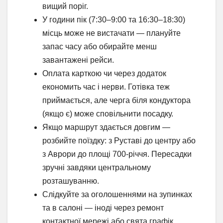
вищий поріг.
У години пік (7:30–9:00 та 16:30–18:30)
місць може не вистачати — плануйте
запас часу або обирайте менш
завантажені рейси.
Оплата карткою чи через додаток
економить час і нерви. Готівка теж
приймається, але черга біля кондуктора
(якщо є) може сповільнити посадку.
Якщо маршрут здається довгим —
розбийте поїздку: з Руставі до центру або
з Аврори до площі 700-річчя. Пересадки
зручні завдяки центральному
розташуванню.
Слідкуйте за оголошеннями на зупинках
та в салоні — іноді через ремонт
контактної мережі або свята графік