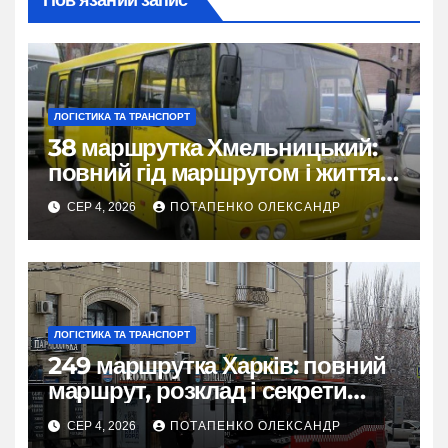
Пов’язаний запис
ЛОГІСТИКА ТА ТРАНСПОРТ
38 маршрутка Хмельницький:
повний гід маршрутом і життям
міста
СЕР 4, 2026
ПОТАПЕНКО ОЛЕКСАНДР
ЛОГІСТИКА ТА ТРАНСПОРТ
249 маршрутка Харків: повний
маршрут, розклад і секрети
зручної поїздки
СЕР 4, 2026
ПОТАПЕНКО ОЛЕКСАНДР