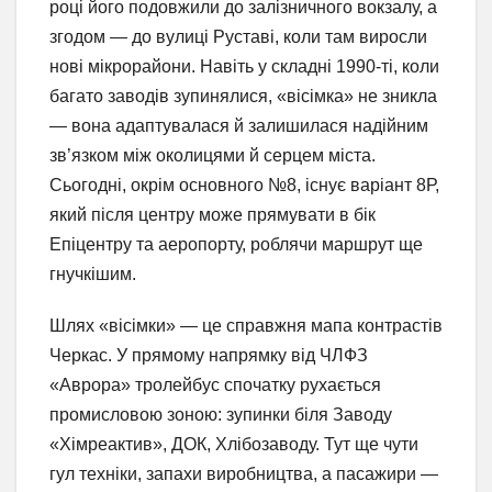
році його подовжили до залізничного вокзалу, а
згодом — до вулиці Руставі, коли там виросли
нові мікрорайони. Навіть у складні 1990-ті, коли
багато заводів зупинялися, «вісімка» не зникла
— вона адаптувалася й залишилася надійним
зв’язком між околицями й серцем міста.
Сьогодні, окрім основного №8, існує варіант 8Р,
який після центру може прямувати в бік
Епіцентру та аеропорту, роблячи маршрут ще
гнучкішим.
Шлях «вісімки» — це справжня мапа контрастів
Черкас. У прямому напрямку від ЧЛФЗ
«Аврора» тролейбус спочатку рухається
промисловою зоною: зупинки біля Заводу
«Хімреактив», ДОК, Хлібозаводу. Тут ще чути
гул техніки, запахи виробництва, а пасажири —