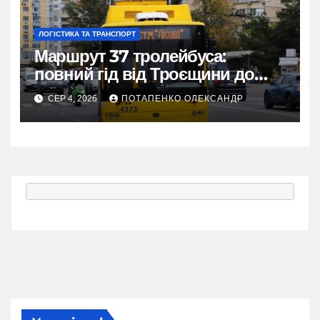
ЛОГІСТИКА ТА ТРАНСПОРТ
Маршрут 37 тролейбуса:
повний гід від Троєщини до
метро Лісова
СЕР 4, 2026
ПОТАПЕНКО ОЛЕКСАНДР