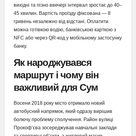
вихідні та пізно ввечері інтервал зростає до 40–
45 хвилин. Вартість проїзду фіксована — 8
гривень незалежно від відстані. Оплатити
можна готівкою водію, банківською карткою з
NFC або через QR-код у мобільному застосунку
банку.
Як народжувався
маршрут і чому він
важливий для Сум
Восени 2018 року місто отримало новий
автобусний напрямок, який одразу вирішив
болючу проблему сполучення. Район вулиці
Прокоф’єва зосереджував навчальні заклади
та спортивні об’єкти, а житловий масив