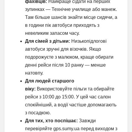
фахівців:
Найкраще сідати на перших
зупинках — Технічне училище або манеж.
Там більше шансів знайти місце сидячи, а
в години пік автобуси приходять з
невеликим запасом часу.
Для сімей з дітьми:
Низькопідлогові
автобуси зручні для візочків. Якщо
подорожуєте з малюком, краще обирати
денні рейси після 10 ранку — менше
натовпу.
Для людей старшого
віку:
Використовуйте пільги та обирайте
рейси з 10:00 до 15:00. У цей час салон
спокійніший, а водії частіше допомагають
з посадкою.
Для тих, хто поспішає:
Завжди
перевіряйте gps.sumy.ua перед виходом з