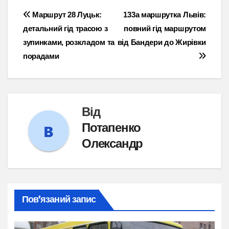
Навігація
Маршрут 28 Луцьк:
133а маршрутка Львів:
детальний гід трасою з
повний гід маршрутом
записів
зупинками, розкладом та
від Бандери до Жирівки
порадами
Від
Потапенко
Олександр
Пов’язаний запис