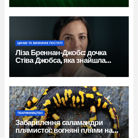
ЦІКАВІ ТА ВИЗНАЧНІ ПОСТАТІ
Ліза Бреннан-Джобс: дочка
Стіва Джобса, яка знайшла
власний голос
ТВАРИННИЦТВО
Забарвлення саламандри
плямистої: вогняні плями на
чорному тлі