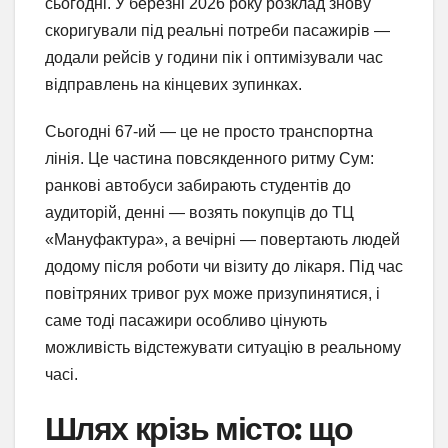
сьогодні. У березні 2026 року розклад знову
скоригували під реальні потреби пасажирів —
додали рейсів у години пік і оптимізували час
відправлень на кінцевих зупинках.
Сьогодні 67-ий — це не просто транспортна
лінія. Це частина повсякденного ритму Сум:
ранкові автобуси забирають студентів до
аудиторій, денні — возять покупців до ТЦ
«Мануфактура», а вечірні — повертають людей
додому після роботи чи візиту до лікаря. Під час
повітряних тривог рух може призупинятися, і
саме тоді пасажири особливо цінують
можливість відстежувати ситуацію в реальному
часі.
Шлях крізь місто: що