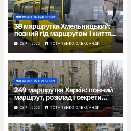
ЛОГІСТИКА ТА ТРАНСПОРТ
38 маршрутка Хмельницький:
повний гід маршрутом і життям
міста
СЕР 4, 2026
ПОТАПЕНКО ОЛЕКСАНДР
ЛОГІСТИКА ТА ТРАНСПОРТ
249 маршрутка Харків: повний
маршрут, розклад і секрети
зручної поїздки
СЕР 4, 2026
ПОТАПЕНКО ОЛЕКСАНДР