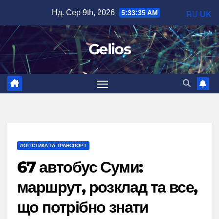
Перейти
Нд. Сер 9th, 2026
5:33:36 AM
RU
UK
до
вмісту
Gelios
ЛОГІСТИКА ТА ТРАНСПОРТ
67 автобус Суми:
маршрут, розклад та все,
що потрібно знати