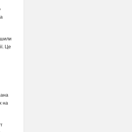
о
та
еншили
ї. Це
вана
к на
т