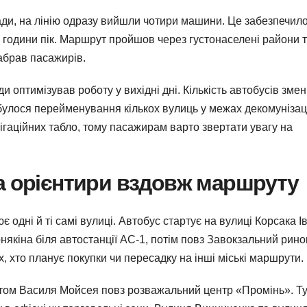
ради, на лінію одразу вийшли чотири машини. Це забезпечил
і години пік. Маршрут пройшов через густонаселені райони 
абрав пасажирів.
ди оптимізував роботу у вихідні дні. Кількість автобусів зм
булося перейменування кількох вулиць у межах декомунізаці
ігаційних табло, тому пасажирам варто звертати увагу на
а орієнтири вздовж маршруту
одні й ті самі вулиці. Автобус стартує на вулиці Корсака І
някіна біля автостанції АС-1, потім повз Завокзальний рино
х, хто планує покупки чи пересадку на інші міські маршрути.
ктом Василя Мойсея повз розважальний центр «Промінь». Ту