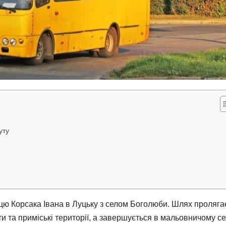
уту
ю Корсака Івана в Луцьку з селом Боголюби. Шлях проляга
ти та приміські території, а завершується в мальовничому се