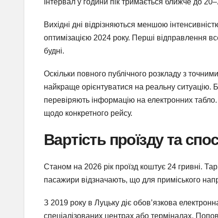
Інтервал у години пік тримається ближче до 20–
Вихідні дні відрізняються меншою інтенсивніст
оптимізацією 2024 року. Перші відправлення вс
будні.
Оскільки повного публічного розкладу з точним
найкраще орієнтуватися на реальну ситуацію. 
перевіряють інформацію на електронних табло. 
щодо конкретного рейсу.
Вартість проїзду та спо
Станом на 2026 рік проїзд коштує 24 гривні. Та
пасажири відзначають, що для приміського нап
З 2019 року в Луцьку діє обов’язкова електронн
спеціалізованих центрах або терміналах. Попов