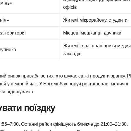
мінь»
офісів
нія»
Жителі мікрорайону, студенти
а територія
Місцеві мешканці, дачники
Жителі села, працівники меди
зупинка
закладів
ий ринок приваблює тих, хто шукає свіжі продукти зранку. 
ей у вечірній час. У Боголюбах поруч розташовані медичні
чи відвідувачів.
увати поїздку
 6:55–7:00. Останні рейси фінішують ближче до 21:00–21:30.