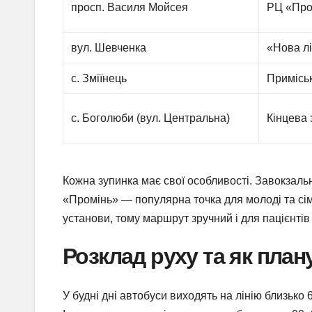
просп. Василя Мойсея
РЦ «Про
вул. Шевченка
«Нова лі
с. Зміїнець
Приміськ
с. Боголюби (вул. Центральна)
Кінцева 
Кожна зупинка має свої особливості. Завокзальн
«Промінь» — популярна точка для молоді та сім
установи, тому маршрут зручний і для пацієнтів 
Розклад руху та як план
У будні дні автобуси виходять на лінію близько