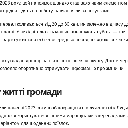
 2023 року, цей напрямок швидко став важливим елементом
і щодня їздять на роботу, навчання чи за покупками.
Інтервал коливається від 20 до 30 хвилин залежно від часу д
 гривні. У вихідні кількість машин зменшують: субота — три
ь варто уточнювати безпосередньо перед поїздкою, оскільки
к укладав договір на п’ять років після конкурсу. Диспетчер
дозволяє оперативно отримувати інформацію про зміни чи
у житті громади
ли навесні 2023 року, щоб покращити сполучення між Луць
одилося користуватися іншими маршрутами з пересадками 
варіантом для щоденних поїздок.