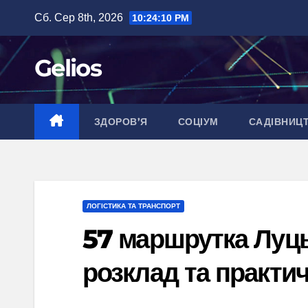
Перейти
Сб. Сер 8th, 2026
10:24:11 PM
до
вмісту
Gelios
ЗДОРОВ’Я
СОЦІУМ
САДІВНИЦ
ЛОГІСТИКА ТА ТРАНСПОРТ
57 маршрутка Луць
розклад та практи