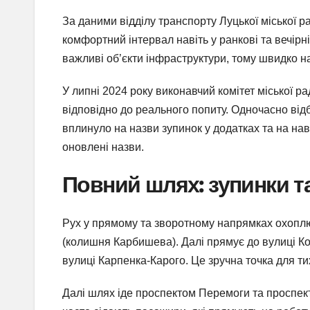
За даними відділу транспорту Луцької міської 
комфортний інтервал навіть у ранкові та вечірн
важливі об’єкти інфраструктури, тому швидко н
У липні 2024 року виконавчий комітет міської ра
відповідно до реального попиту. Одночасно від
вплинуло на назви зупинок у додатках та на нав
оновлені назви.
Повний шлях: зупинки т
Рух у прямому та зворотному напрямках охоплює 
(колишня Карбишева). Далі прямує до вулиці Ко
вулиці Карпенка-Карого. Це зручна точка для ти
Далі шлях іде проспектом Перемоги та проспе