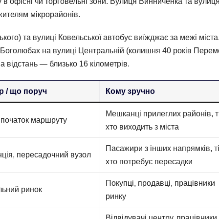
 в офісні чи торговельні зони. Вулиця Винниченка та вулиц
 жителям мікрорайонів.
ого) та вулиці Ковельської автобус виїжджає за межі міста
Боголюбах на вулиці Центральній (колишня 40 років Перемо
 відстань — близько 16 кілометрів.
р / що поруч
Кому зручно
Мешканці прилеглих районів, ті
 початок маршруту
хто виходить з міста
Пасажири з інших напрямків, ті
ція, пересадочний вузол
хто потребує пересадки
Покупці, продавці, працівники
льний ринок
ринку
Відвідувачі центру, працівники