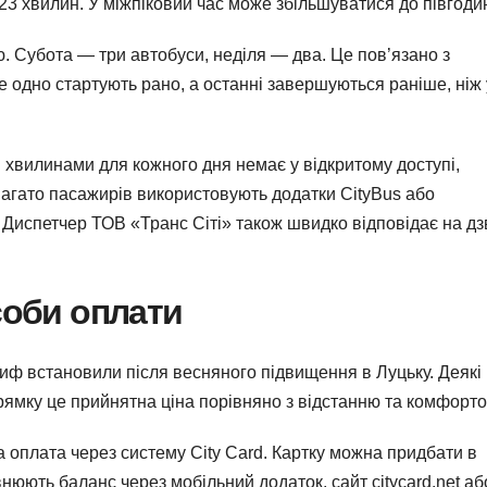
23 хвилин. У міжпіковий час може збільшуватися до півгоди
ю. Субота — три автобуси, неділя — два. Це пов’язано з
е одно стартують рано, а останні завершуються раніше, ніж 
и хвилинами для кожного дня немає у відкритому доступі,
Багато пасажирів використовують додатки CityBus або
Диспетчер ТОВ «Транс Сіті» також швидко відповідає на дз
соби оплати
риф встановили після весняного підвищення в Луцьку. Деякі
рямку це прийнятна ціна порівняно з відстанню та комфорто
а оплата через систему City Card. Картку можна придбати в
нюють баланс через мобільний додаток, сайт citycard.net аб