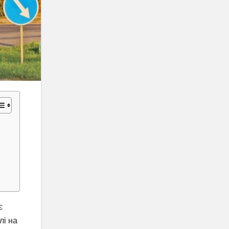
є
лі на