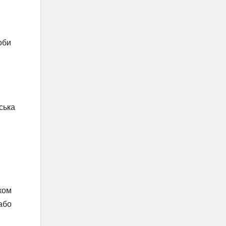
оби
ська
ком
або