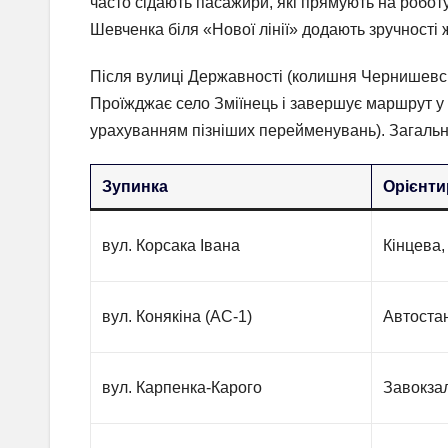
часто сідають пасажири, які прямують на роботу
Шевченка біля «Нової лінії» додають зручності
Після вулиці Державності (колишня Чернишевськ
Проїжджає село Зміїнець і завершує маршрут у 
урахуванням пізніших перейменувань). Загальна
Зупинка
Орієнти
вул. Корсака Івана
Кінцева,
вул. Конякіна (АС-1)
Автостан
вул. Карпенка-Карого
Завокза