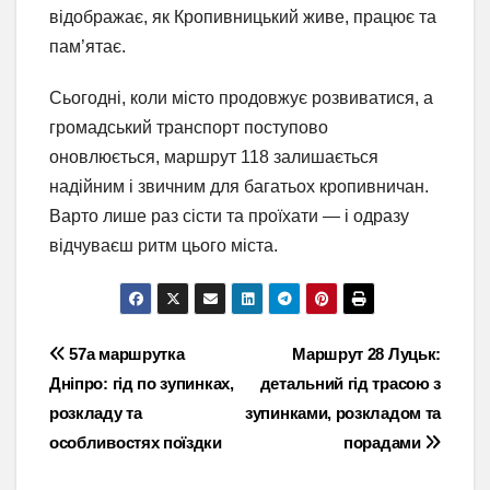
відображає, як Кропивницький живе, працює та
пам’ятає.
Сьогодні, коли місто продовжує розвиватися, а
громадський транспорт поступово
оновлюється, маршрут 118 залишається
надійним і звичним для багатьох кропивничан.
Варто лише раз сісти та проїхати — і одразу
відчуваєш ритм цього міста.
Навігація
57а маршрутка
Маршрут 28 Луцьк:
Дніпро: гід по зупинках,
детальний гід трасою з
записів
розкладу та
зупинками, розкладом та
особливостях поїздки
порадами