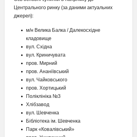
Центрального ринку (за даними актуальних
джерел):
м/н Велика Балка / Далекосхідне
кладовище
вул. Східна
вул. Криничувата
пров. Мирний
пров. Ананіївський
вул. Чайковського
пров. Хортицький
Поліклініка №3
Хлібзавод
вул. Шевченка
Бібліотека ім. Шевченка
Парк «Ковалівський»