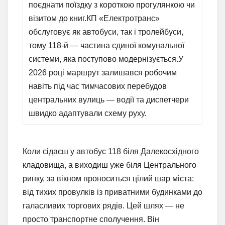
поєднати поїздку з короткою прогулянкою чи
візитом до книг.КП «Електротранс»
обслуговує як автобуси, так і тролейбуси,
тому 118-й — частина єдиної комунальної
системи, яка поступово модернізується.У
2026 році маршрут залишався робочим
навіть під час тимчасових перебудов
центральних вулиць — водії та диспетчери
швидко адаптували схему руху.
Коли сідаєш у автобус 118 біля Далекосхідного
кладовища, а виходиш уже біля Центрального
ринку, за вікном проноситься цілий шар міста:
від тихих провулків із приватними будинками до
галасливих торгових рядів. Цей шлях — не
просто транспортне сполучення. Він