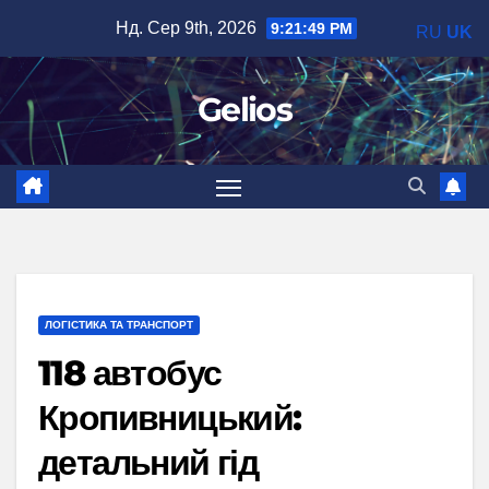
Перейти
Нд. Сер 9th, 2026
9:21:50 PM
RU
UK
до
вмісту
Gelios
ЛОГІСТИКА ТА ТРАНСПОРТ
118 автобус
Кропивницький:
детальний гід