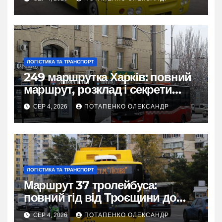
ЛОГІСТИКА ТА ТРАНСПОРТ
249 маршрутка Харків: повний
маршрут, розклад і секрети
зручної поїздки
СЕР 4, 2026
ПОТАПЕНКО ОЛЕКСАНДР
ЛОГІСТИКА ТА ТРАНСПОРТ
Маршрут 37 тролейбуса:
повний гід від Троєщини до
метро Лісова
СЕР 4, 2026
ПОТАПЕНКО ОЛЕКСАНДР