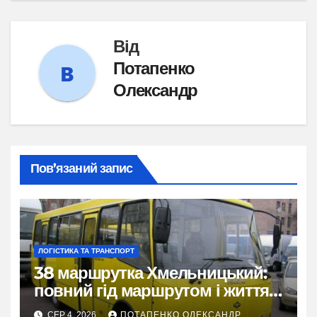
Від
Потапенко
Олександр
Пов’язаний запис
ЛОГІСТИКА ТА ТРАНСПОРТ
38 маршрутка Хмельницький:
повний гід маршрутом і життям
міста
СЕР 4, 2026
ПОТАПЕНКО ОЛЕКСАНДР