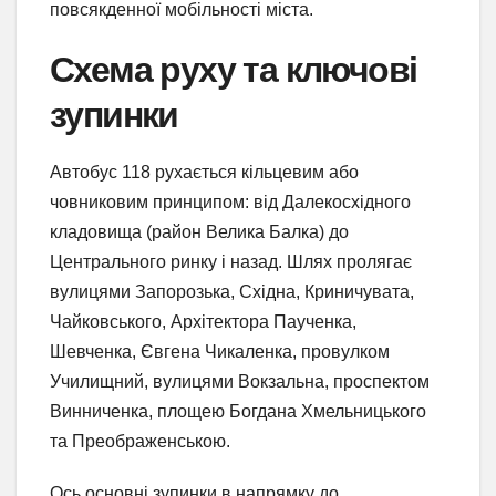
повсякденної мобільності міста.
Схема руху та ключові
зупинки
Автобус 118 рухається кільцевим або
човниковим принципом: від Далекосхідного
кладовища (район Велика Балка) до
Центрального ринку і назад. Шлях пролягає
вулицями Запорозька, Східна, Криничувата,
Чайковського, Архітектора Паученка,
Шевченка, Євгена Чикаленка, провулком
Училищний, вулицями Вокзальна, проспектом
Винниченка, площею Богдана Хмельницького
та Преображенською.
Ось основні зупинки в напрямку до