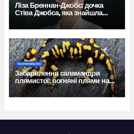
Ліза Бреннан-Джобс: дочка
Стіва Джобса, яка знайшла
власний голос
ТВАРИННИЦТВО
Забарвлення саламандри
плямистої: вогняні плями на
чорному тлі